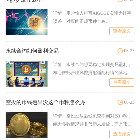
详情：
用户输入拼写AIGOGE实际为打字
误差，对应的正规币种全称
AIDOGE（ArbDogeAI
查看原文
永续合约如何盈利交易
06-23
详情：
永续合约想要稳定实现交易盈利，
核心依托合理风控搭配适配行情的落地交
易策略，吃透资金费率规则
查看原文
空投的币钱包里没这个币种怎么办
06-23
详情：
空投发放后钱包查不到对应币种，
绝大多数情况并非代币未发放，而是币种
未被钱包默认收录、链网选
查看原文