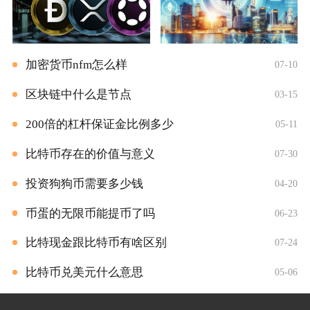
加密货币nfm怎么样
07-10
区块链中什么是节点
03-15
200倍的杠杆保证金比例多少
05-11
比特币存在的价值与意义
07-30
投资狗狗币需要多少钱
04-20
币蛋的无限币能提币了吗
06-23
比特现金跟比特币有啥区别
07-24
比特币兑美元什么意思
05-06