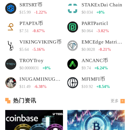
SRTSRT币
STAKExDai Chain
$15.99
-1.22%
$0.034
+0%
PTAPTA币
PARTParticl
$7.51
-0.67%
$0.064
-3.02%
VIKINGVIKING币
EMCEdge Matrix Chain
$5.64
-5.16%
$0.0028
-0.21%
TROYTroy
ANCANC币
$0.0000031
+0%
$9.74
+6.24%
INUGAMIINUGAMI币
MFIMFI币
$11.49
-6.38%
$10.92
+8.54%
热门资讯
更多