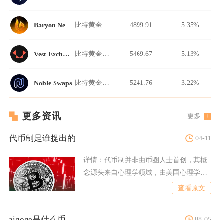
比特黄金/USDT
4899.91
5.35%
Baryon Network
比特黄金/USDT
5469.67
5.13%
Vest Exchange
比特黄金/USDT
5241.76
3.22%
Noble Swaps
更多资讯
更多
代币制是谁提出的
04-11
详情：
代币制并非由币圈人士首创，其概
念源头来自心理学领域，由美国心理学家
B.F.斯金纳奠定理论基
查看原文
aigoge是什么币
08-05