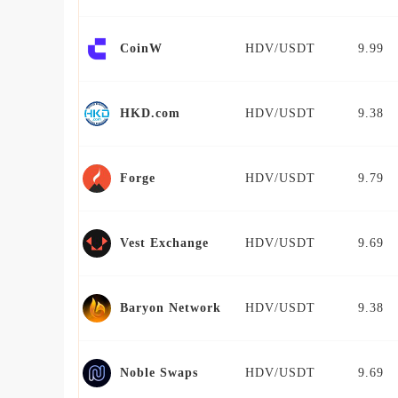
HDV/USDT
9.99
CoinW
HDV/USDT
9.38
HKD.com
HDV/USDT
9.79
Forge
HDV/USDT
9.69
Vest Exchange
HDV/USDT
9.38
Baryon Network
HDV/USDT
9.69
Noble Swaps