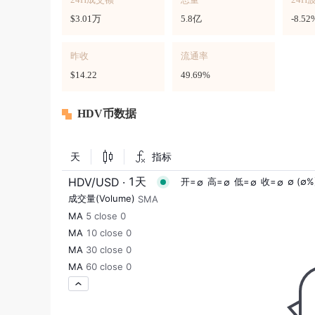
$3.01万
5.8亿
-8.52
昨收
流通率
$14.22
49.69%
HDV币数据