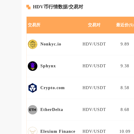
HDV币行情数据/交易对
交易所
交易对
最近价($)
HDV/USDT
9.89
Nonkyc.io
HDV/USDT
9.38
Sphynx
HDV/USDT
8.58
Crypto.com
HDV/USDT
8.68
EtherDelta
HDV/USDT
10.09
Elexium Finance