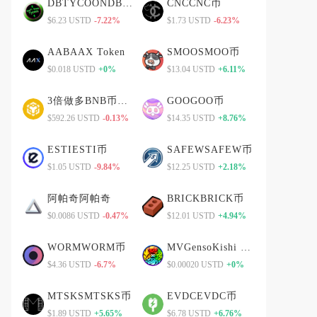
DBTYCOONDBTYCOON币
CNCCNC币
$6.23 USTD
-7.22%
$1.73 USTD
-6.23%
AABAAX Token
SMOOSMOO币
$0.018 USTD
+0%
$13.04 USTD
+6.11%
3倍做多BNB币安币
GOOGOO币
$592.26 USTD
-0.13%
$14.35 USTD
+8.76%
ESTIESTI币
SAFEWSAFEW币
$1.05 USTD
-9.84%
$12.25 USTD
+2.18%
阿帕奇阿帕奇
BRICKBRICK币
$0.0086 USTD
-0.47%
$12.01 USTD
+4.94%
WORMWORM币
MVGensoKishi Metaverse
$4.36 USTD
-6.7%
$0.00020 USTD
+0%
MTSKSMTSKS币
EVDCEVDC币
$1.89 USTD
+5.65%
$6.78 USTD
+6.76%