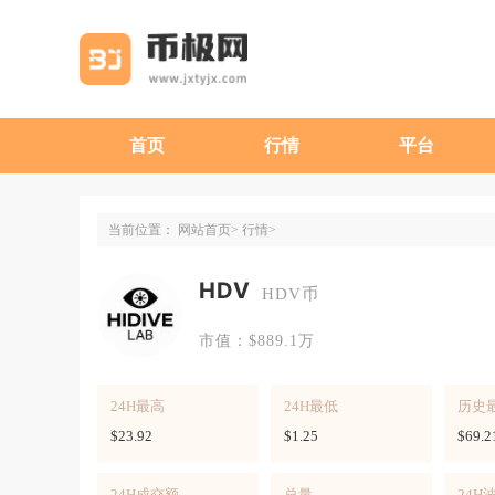
首页
行情
平台
当前位置：
网站首页
行情
HDV
HDV币
市值：$889.1万
24H最高
24H最低
历史
$23.92
$1.25
$69.2
24H成交额
总量
24H