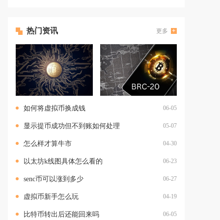
热门资讯
更多
如何将虚拟币换成钱
06-05
显示提币成功但不到账如何处理
05-07
怎么样才算牛市
04-30
以太坊k线图具体怎么看的
06-23
senc币可以涨到多少
06-27
虚拟币新手怎么玩
04-19
比特币转出后还能回来吗
06-05