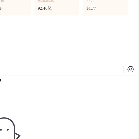
%
92.46亿
$1.77