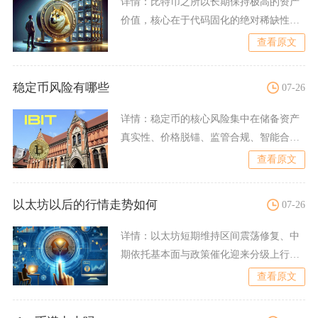
详情：
比特币之所以长期保持极高的资产
价值，核心在于代码固化的绝对稀缺性、
去中心化的安全网络、持续
查看原文
稳定币风险有哪些
07-26
详情：
稳定币的核心风险集中在储备资产
真实性、价格脱锚、监管合规、智能合约
漏洞、挤兑流动性危机以及
查看原文
以太坊以后的行情走势如何
07-26
详情：
以太坊短期维持区间震荡修复、中
期依托基本面与政策催化迎来分级上行、
长期伴随生态落地走出价值
查看原文