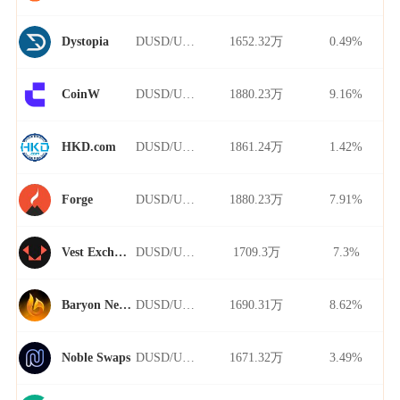
DUSD/USDT
1652.32万
0.49%
Dystopia
DUSD/USDT
1880.23万
9.16%
CoinW
DUSD/USDT
1861.24万
1.42%
HKD.com
DUSD/USDT
1880.23万
7.91%
Forge
DUSD/USDT
1709.3万
7.3%
Vest Exchange
DUSD/USDT
1690.31万
8.62%
Baryon Network
DUSD/USDT
1671.32万
3.49%
Noble Swaps