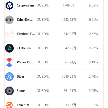
DUSD/USDT
1709.3万
9.55%
Crypto.com
DUSD/USDT
1652.32万
9.11%
EtherDelta
DUSD/USDT
1842.25万
0.32%
Elexium Finance
DUSD/USDT
1842.25万
0.22%
COINBIG
DUSD/USDT
1861.24万
9.19%
Waves Exchange
DUSD/USDT
1880.23万
2.78%
Biger
DUSD/USDT
1861.24万
9.25%
Sonus
DUSD/USDT
1633.33万
1.51%
Tokenize Xchange