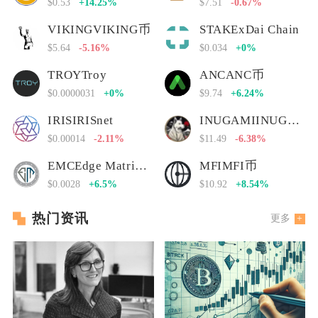
$0.53
+14.25%
$7.51
-0.67%
VIKINGVIKING币
STAKExDai Chain
$5.64
-5.16%
$0.034
+0%
TROYTroy
ANCANC币
$0.0000031
+0%
$9.74
+6.24%
IRISIRISnet
INUGAMIINUGAMI币
$0.00014
-2.11%
$11.49
-6.38%
EMCEdge Matrix Chain
MFIMFI币
$0.0028
+6.5%
$10.92
+8.54%
热门资讯
更多