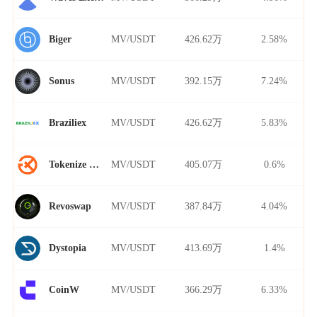
MV/USDT
426.62万
2.58%
Biger
MV/USDT
392.15万
7.24%
Sonus
MV/USDT
426.62万
5.83%
Braziliex
MV/USDT
405.07万
0.6%
Tokenize Xchange
MV/USDT
387.84万
4.04%
Revoswap
MV/USDT
413.69万
1.4%
Dystopia
MV/USDT
366.29万
6.33%
CoinW