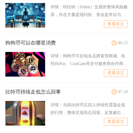
详情：
特比特（Tebbit）交易所整体风险极
高，存在大量提现纠纷、资金盘争议与仿
冒平台乱象，不适
查看原文
狗狗币可以在哪里消费
06-23
详情：
狗狗币可在知名品牌直营商城、依
托BitPay、CoinGate等支付服务商合作商
户、礼品卡
查看原文
比特币持续走低怎么回事
07-18
详情：
当前比特币正陷入持续性震荡走低
的行情，整体呈现高位回落、反复破位的
运行格局，本轮下跌属于宏
查看原文