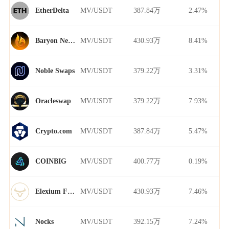
MV/USDT
387.84万
2.47%
EtherDelta
MV/USDT
430.93万
8.41%
Baryon Network
MV/USDT
379.22万
3.31%
Noble Swaps
MV/USDT
379.22万
7.93%
Oracleswap
MV/USDT
387.84万
5.47%
Crypto.com
MV/USDT
400.77万
0.19%
COINBIG
MV/USDT
430.93万
7.46%
Elexium Finance
MV/USDT
392.15万
7.24%
Nocks