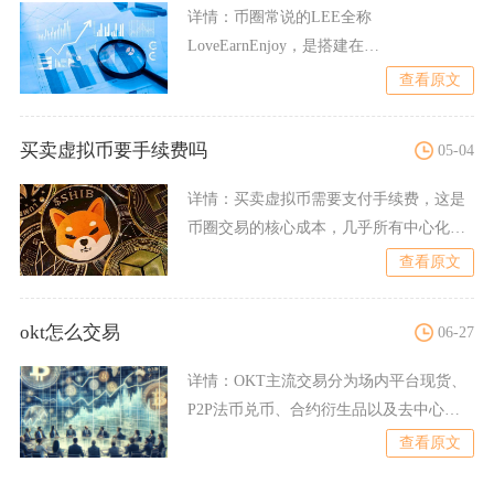
详情：
币圈常说的LEE全称
LoveEarnEnjoy，是搭建在
BNBChain（BSC）上的BE
查看原文
买卖虚拟币要手续费吗
05-04
详情：
买卖虚拟币需要支付手续费，这是
币圈交易的核心成本，几乎所有中心化与
去中心化交易所都会针对买
查看原文
okt怎么交易
06-27
详情：
OKT主流交易分为场内平台现货、
P2P法币兑币、合约衍生品以及去中心化
DEX兑换四种路径，
查看原文