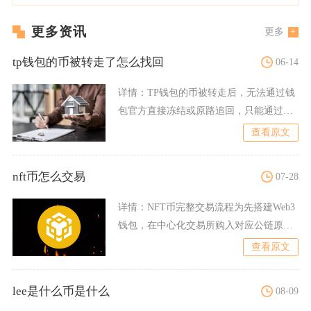
更多资讯
更多
tp钱包的币被转走了怎么找回
06-14
详情：
TP钱包的币被转走后，无法通过钱
包官方直接冻结或原路追回，只能通过紧
急止损、链上溯源、报警
查看原文
nft币怎么交易
07-28
详情：
NFT币完整交易流程为先搭建Web3
钱包，在中心化交易所购入对应公链原生
代币并提现至钱包，
查看原文
lee是什么币是什么
08-09