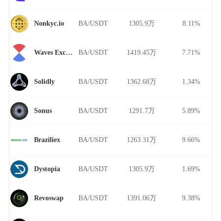
BA/USDT
1305.9万
8.11%
Nonkyc.io
BA/USDT
1419.45万
7.71%
Waves Exchange
BA/USDT
1362.68万
1.34%
Solidly
BA/USDT
1291.7万
5.89%
Sonus
BA/USDT
1263.31万
9.66%
Braziliex
BA/USDT
1305.9万
1.69%
Dystopia
BA/USDT
1391.06万
9.38%
Revoswap