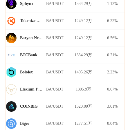
BA/USDT
1334.29万
1.12%
Sphynx
BA/USDT
1249.12万
6.22%
Tokenize Xchange
BA/USDT
1249.12万
6.56%
Baryon Network
BA/USDT
1334.29万
0.21%
BTCBank
BA/USDT
1405.26万
2.23%
Bololex
BA/USDT
1305.9万
0.67%
Elexium Finance
BA/USDT
1320.09万
3.01%
COINBIG
BA/USDT
1277.51万
0.04%
Biger