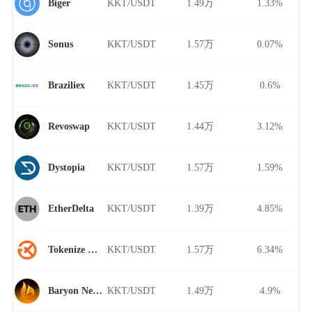
KKT/USDT
1.49万
1.33%
Biger
KKT/USDT
1.57万
0.07%
Sonus
KKT/USDT
1.45万
0.6%
Braziliex
KKT/USDT
1.44万
3.12%
Revoswap
KKT/USDT
1.57万
1.59%
Dystopia
KKT/USDT
1.39万
4.85%
EtherDelta
KKT/USDT
1.57万
6.34%
Tokenize Xchange
KKT/USDT
1.49万
4.9%
Baryon Network