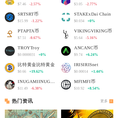
$7.46
-2.57%
$3.05
-2.77%
SRTSRT币
STAKExDai Chain
$15.99
-1.22%
$0.034
+0%
PTAPTA币
VIKINGVIKING币
$7.51
-0.67%
$5.64
-5.16%
TROYTroy
ANCANC币
$0.0000031
+0%
$9.74
+6.24%
比特黄金比特黄金
IRISIRISnet
$0.66
+19.62%
$0.00014
+1.44%
INUGAMIINUGAMI币
MFIMFI币
$11.49
-6.38%
$10.92
+8.54%
热门资讯
更多