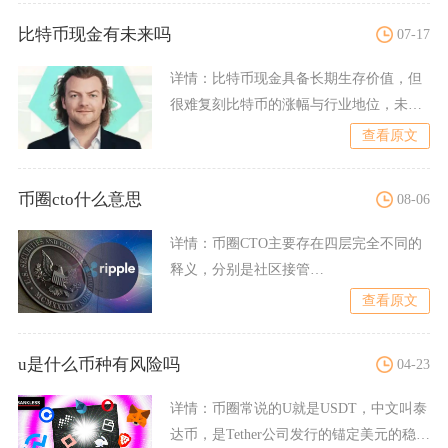
比特币现金有未来吗
07-17
详情：
比特币现金具备长期生存价值，但
很难复刻比特币的涨幅与行业地位，未来
会在加密市场形成差异化定
查看原文
币圈cto什么意思
08-06
详情：
币圈CTO主要存在四层完全不同的
释义，分别是社区接管
CommunityTakeover、区
查看原文
u是什么币种有风险吗
04-23
详情：
币圈常说的U就是USDT，中文叫泰
达币，是Tether公司发行的锚定美元的稳定