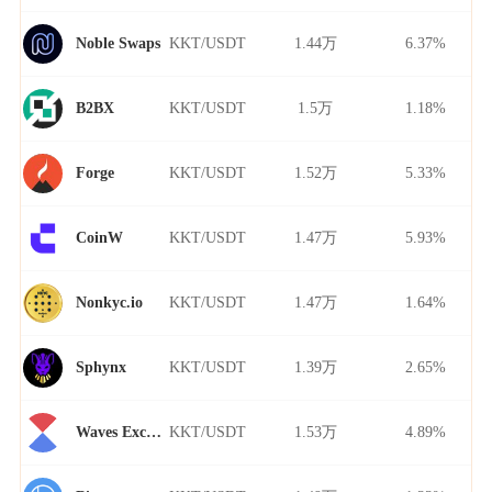
KKT/USDT
1.44万
6.37%
Noble Swaps
KKT/USDT
1.5万
1.18%
B2BX
KKT/USDT
1.52万
5.33%
Forge
KKT/USDT
1.47万
5.93%
CoinW
KKT/USDT
1.47万
1.64%
Nonkyc.io
KKT/USDT
1.39万
2.65%
Sphynx
KKT/USDT
1.53万
4.89%
Waves Exchange