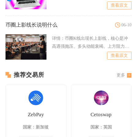
币，持有和使
查看原文
币圈上影线长说明什么
06-10
详情：
币圈K线出现长上影线，核心是冲
高遇强抛压、多头动能衰竭、上方阻力沉
重，高位多为见顶反转信号
查看原文
推荐交易所
更多
ZebPay
Cetoswap
国家：新加坡
国家：英国