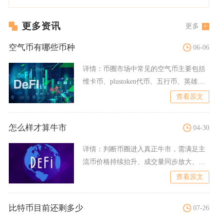
更多资讯
更多
空气币有哪些币种
06-06
详情：
币圈市场中常见的空气币主要包括
维卡币、plustoken代币、五行币、英雄
链、GMI、贝尔
查看原文
怎么样才算牛市
04-30
详情：
判断币圈进入真正牛市，需满足主
流币价格持续抬升、成交量同步放大、机
构资金持续流入、市场情绪
查看原文
比特币目前还剩多少
07-26