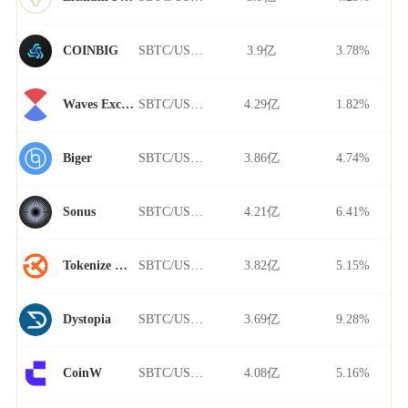
SBTC/USDT
3.9亿
3.78%
COINBIG
SBTC/USDT
4.29亿
1.82%
Waves Exchange
SBTC/USDT
3.86亿
4.74%
Biger
SBTC/USDT
4.21亿
6.41%
Sonus
SBTC/USDT
3.82亿
5.15%
Tokenize Xchange
SBTC/USDT
3.69亿
9.28%
Dystopia
SBTC/USDT
4.08亿
5.16%
CoinW