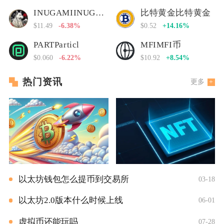
INUGAMIINUGAMI币
比特黄金比特黄金
$11.49
-6.38%
$0.52
+14.16%
PARTParticl
MFIMFI币
$0.060
-6.22%
$10.92
+8.54%
热门资讯
更多
以太坊钱包怎么提币到交易所
03-18
以太坊2.0版本什么时候上线
06-01
虚拟币还能玩吗
07-28