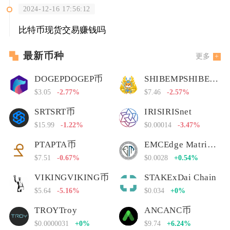
2024-12-16 17:56:12
比特币现货交易赚钱吗
最新币种
更多
DOGEPDOGEP币
SHIBEMPSHIBEMP币
$3.05
-2.77%
$7.46
-2.57%
SRTSRT币
IRISIRISnet
$15.99
-1.22%
$0.00014
-3.47%
PTAPTA币
EMCEdge Matrix Chain
$7.51
-0.67%
$0.0028
+0.54%
VIKINGVIKING币
STAKExDai Chain
$5.64
-5.16%
$0.034
+0%
TROYTroy
ANCANC币
$0.0000031
+0%
$9.74
+6.24%