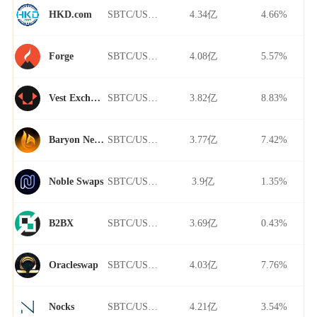
SBTC/USDT
4.34亿
4.66%
HKD.com
SBTC/USDT
4.08亿
5.57%
Forge
SBTC/USDT
3.82亿
8.83%
Vest Exchange
SBTC/USDT
3.77亿
7.42%
Baryon Network
SBTC/USDT
3.9亿
1.35%
Noble Swaps
SBTC/USDT
3.69亿
0.43%
B2BX
SBTC/USDT
4.03亿
7.76%
Oracleswap
SBTC/USDT
4.21亿
3.54%
Nocks