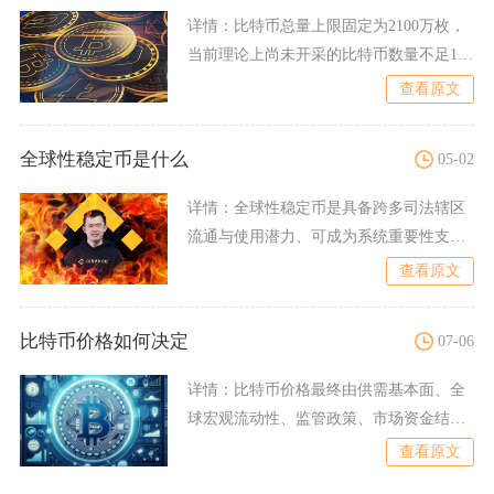
详情：
比特币总量上限固定为2100万枚，
当前理论上尚未开采的比特币数量不足100
万枚，全网已经产
查看原文
全球性稳定币是什么
05-02
详情：
全球性稳定币是具备跨多司法辖区
流通与使用潜力、可成为系统重要性支付
工具与价值存储载体的稳定
查看原文
比特币价格如何决定
07-06
详情：
比特币价格最终由供需基本面、全
球宏观流动性、监管政策、市场资金结构
与交易情绪共同博弈决定，
查看原文