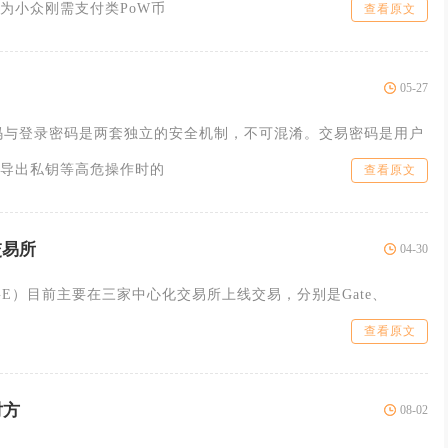
为小众刚需支付类PoW币
查看原文
05-27
码与登录密码是两套独立的安全机制，不可混淆。交易密码是用户
导出私钥等高危操作时的
查看原文
交易所
04-30
YDOGE）目前主要在三家中心化交易所上线交易，分别是Gate、
查看原文
对方
08-02