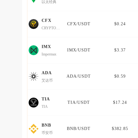
以太经典
CFX
CFX/USDT
$0.24
CRYPTOFOREX
IMX
IMX/USDT
$3.37
Impermax
ADA
ADA/USDT
$0.59
艾达币
TIA
TIA/USDT
$17.24
TIA
BNB
BNB/USDT
$382.85
币安币