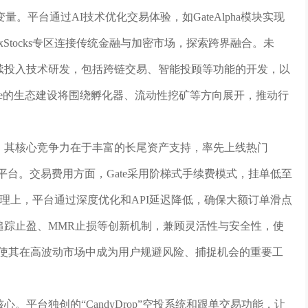
平台通过AI技术优化交易体验，如GateAlpha模块实现
Stocks专区连接传统金融与加密市场，探索跨界融合。未
持续投入技术研发，包括跨链交易、智能投顾等功能的开发，以
te的生态建设将围绕孵化器、流动性挖矿等方向展开，推动行
出。其核心竞争力在于丰富的长尾资产支持，率先上线热门
选平台。交易费用方面，Gate采用阶梯式手续费模式，挂单低至
管理上，平台通过深度优化和API延迟降低，确保大额订单滑点
态追踪止盈、MMR止损等创新机制，兼顾灵活性与安全性，使
优势使其在高波动市场中成为用户规避风险、捕捉机会的重要工
心。平台独创的“CandyDrop”空投系统和跟单交易功能，让