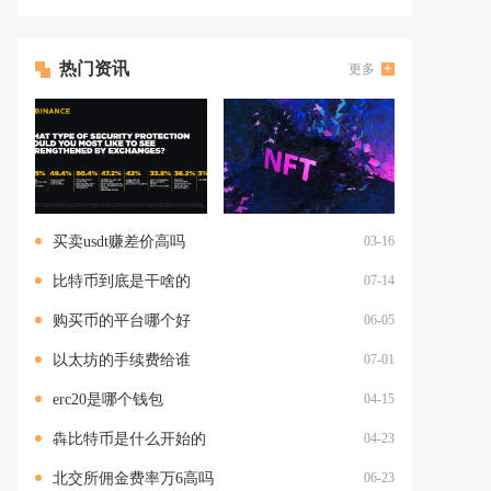
热门资讯
更多
买卖usdt赚差价高吗
03-16
比特币到底是干啥的
07-14
购买币的平台哪个好
06-05
以太坊的手续费给谁
07-01
erc20是哪个钱包
04-15
犇比特币是什么开始的
04-23
北交所佣金费率万6高吗
06-23