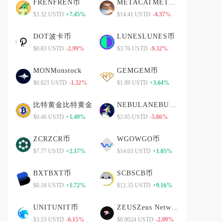
FRENFREN币
METACATMETACAT币
$3.32 USTD
+7.45%
$14.41 USTD
-4.37%
DOT波卡币
LUNESLUNES币
$0.83 USTD
-2.99%
$3.76 USTD
-9.32%
MONMonstock
GEMGEM币
$0.021 USTD
-1.32%
$1.89 USTD
+3.64%
比特黄金比特黄金
NEBULANEBULA币
$0.46 USTD
+1.49%
$2.05 USTD
-5.86%
ZCRZCR币
WGOWGO币
$7.77 USTD
+2.17%
$14.03 USTD
+1.05%
BXTBXT币
SCBSCB币
$8.18 USTD
+1.72%
$12.35 USTD
+9.16%
UNITUNIT币
ZEUSZeus Network
$3.53 USTD
-6.15%
$0.0024 USTD
-2.09%