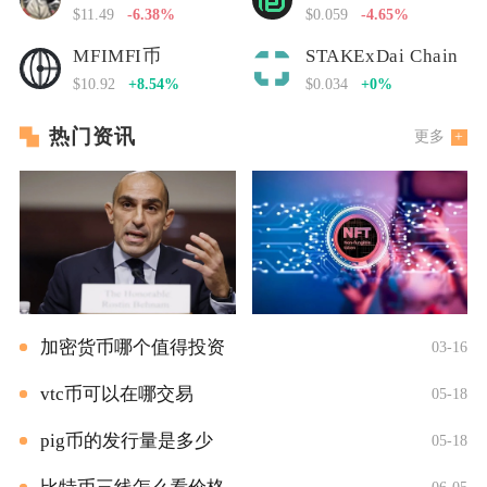
$11.49
-6.38%
$0.059
-4.65%
MFIMFI币
STAKExDai Chain
$10.92
+8.54%
$0.034
+0%
热门资讯
更多
加密货币哪个值得投资
03-16
vtc币可以在哪交易
05-18
pig币的发行量是多少
05-18