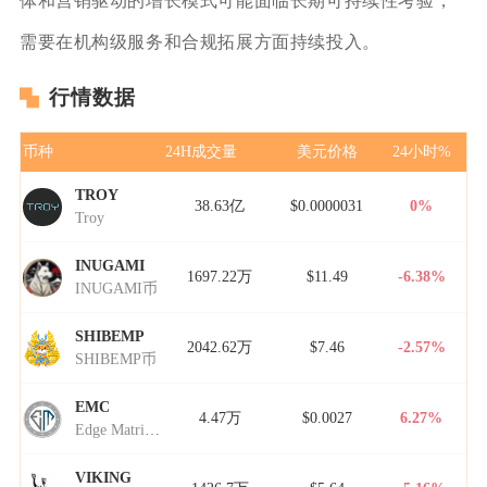
体和营销驱动的增长模式可能面临长期可持续性考验，
需要在机构级服务和合规拓展方面持续投入。
行情数据
币种
24H成交量
美元价格
24小时%
TROY
38.63亿
$0.0000031
0%
Troy
INUGAMI
1697.22万
$11.49
-6.38%
INUGAMI币
SHIBEMP
2042.62万
$7.46
-2.57%
SHIBEMP币
EMC
4.47万
$0.0027
6.27%
Edge Matrix Chain
VIKING