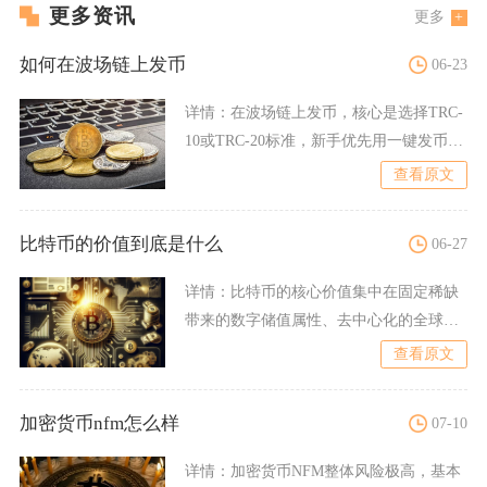
更多资讯
更多
如何在波场链上发币
06-23
详情：
在波场链上发币，核心是选择TRC-
10或TRC-20标准，新手优先用一键发币平
台发行TRC
查看原文
比特币的价值到底是什么
06-27
详情：
比特币的核心价值集中在固定稀缺
带来的数字储值属性、去中心化的全球支
付基建价值、持续扩张的全
查看原文
加密货币nfm怎么样
07-10
详情：
加密货币NFM整体风险极高，基本