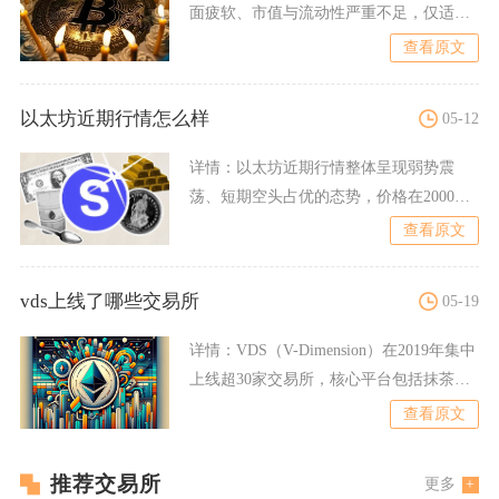
面疲软、市值与流动性严重不足，仅适合
短期极小仓位博弈，普通
查看原文
以太坊近期行情怎么样
05-12
详情：
以太坊近期行情整体呈现弱势震
荡、短期空头占优的态势，价格在2000美
元关口反复拉锯，虽有链
查看原文
vds上线了哪些交易所
05-19
详情：
VDS（V-Dimension）在2019年集中
上线超30家交易所，核心平台包括抹茶
（MX
查看原文
推荐交易所
更多