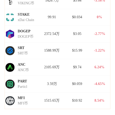
1426.7万
$5.64
-5.16%
VIKING币
STAKE
99.91
$0.034
0%
xDai Chain
DOGEP
2372.54万
$3.05
-2.77%
DOGEP币
SRT
1588.99万
$15.99
-1.22%
SRT币
ANC
2105.69万
$9.74
6.24%
ANC币
PART
3.59万
$0.059
-4.65%
Particl
MFI
1515.65万
$10.92
8.54%
MFI币