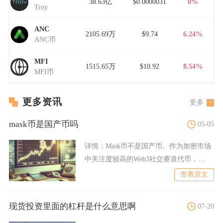
38.63亿
$0.0000031
0%
Troy
ANC
2105.69万
$9.74
6.24%
ANC币
MFI
1515.65万
$10.92
8.54%
MFI币
更多资讯
更多
mask币是国产币吗
05-05
详情：
Mask币不是国产币。作为加密市场
中关注度较高的Web3社交赛道代币，
MASK币的国籍属性
查看原文
现货投资里面的杠杆是什么意思啊
07-20