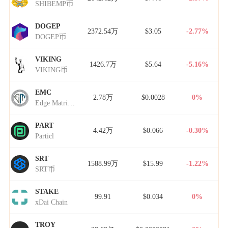
SHIBEMP币
DOGEP
2372.54万
$3.05
-2.77%
DOGEP币
VIKING
1426.7万
$5.64
-5.16%
VIKING币
EMC
2.78万
$0.0028
0%
Edge Matrix Chain
PART
4.42万
$0.066
-0.30%
Particl
SRT
1588.99万
$15.99
-1.22%
SRT币
STAKE
99.91
$0.034
0%
xDai Chain
TROY