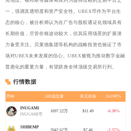
先地位。福布斯等媒体将其列为值得信赖的交易平台之
一，强调其透明度和资产安全性。UBEX币作为平台生
态的核心，被分析师认为在广告与股权通证化领域具有
长期价值，尽管价格波动较大，但其应用场景的扩展潜
力备受关注。贝莱德集团等机构的战略投资也验证了市
场对UBEX未来发展的信心。UBEX被视为推动数字金融
普惠化的重要力量，有望跻身全球顶级交易所行列。
行情数据
币种
24H成交量
美元价格
24小时%
INUGAMI
1697.22万
$11.49
-6.38%
INUGAMI币
SHIBEMP
2042.62万
$7.46
-2.57%