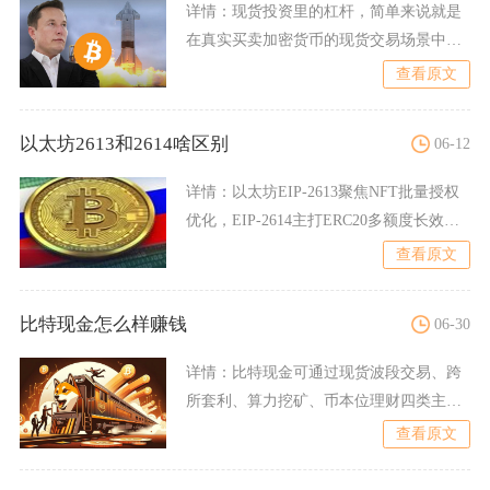
详情：
现货投资里的杠杆，简单来说就是
在真实买卖加密货币的现货交易场景中，
以自有资金作为抵押保证金
查看原文
以太坊2613和2614啥区别
06-12
详情：
以太坊EIP-2613聚焦NFT批量授权
优化，EIP-2614主打ERC20多额度长效签
名
查看原文
比特现金怎么样赚钱
06-30
详情：
比特现金可通过现货波段交易、跨
所套利、算力挖矿、币本位理财四类主流
路径稳定赚取收益，不同方
查看原文