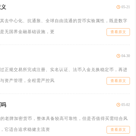
意义
05-21
其去中心化、抗通胀、全球自由流通的货币实验属性，既是数字
是无国界金融基础设施，更
查看原文
04-30
过正规交易所完成注册、实名认证、法币入金兑换稳定币，再进
与资产管理，全程需严控风
查看原文
买吗
05-02
年的老牌加密货币，整体具备较高可靠性，但是否值得买需结合风
，它适合追求稳健主流资
查看原文