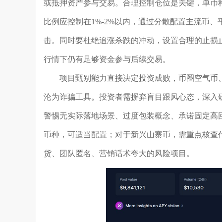
或抵押资产参与交易。合理控制仓位是关键，单币种
比例应控制在1%-2%以内，通过分散配置主流币
击。同时要杜绝追涨杀跌的冲动，设置合理的止损
行情下仍有足够资金参与后续交易。
项目甄别能力直接决定投资成败，币圈空气币、
沦为诈骗工具。投资者需摒弃盲目跟风心态，深入
警惕无实际落地场景、过度包装概念、承诺固定高
币种，可适当配置；对于新兴山寨币，需重点核查
货、团队匿名、营销话术夸大的风险项目。