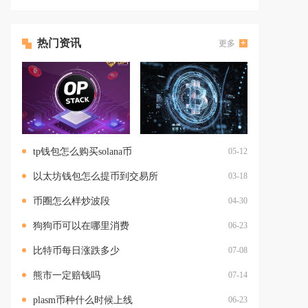
热门资讯
更多
tp钱包怎么购买solana币
05-12
以太坊钱包怎么提币到交易所
03-18
币圈怎么样炒波段
04-30
狗狗币可以在哪里消费
06-23
比特币每日涨跌多少
07-08
熊市一定赔钱吗
07-14
plasm币种什么时候上线
06-23