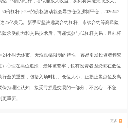
达125倍的杠杆，看似能放大收益，实则将风险无限放大。
50倍杠杆下5%的价格波动就会导致仓位强制平仓，2026年2
失达25亿美元。新手应坚决远离合约杠杆、永续合约等高风险
风险承受能力和交易技术后，再谨慎参与低杠杆交易，且杠杆
×24小时无休市、无涨跌幅限制的特性，容易引发投资者频繁
错过）心理在高位追涨，最终被套牢，也有投资者因恐慌在低位
执行至关重要，包括入场时机、仓位大小、止损止盈点位及离
要保持理性认知，接受亏损是交易的一部分，不贪心、不急
利更重要。
更多