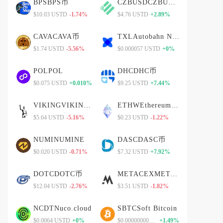
BPSBPS币
CZBUSDCZBUSD币
$10.03 USTD
-1.74%
$4.76 USTD
+2.89%
CAVACAVA币
TXLAutobahn Network
$1.74 USTD
-5.56%
$0.000057 USTD
+0%
POLPOL
DHCDHC币
$0.075 USTD
+0.010%
$9.25 USTD
+7.44%
VIKINGVIKING币
ETHWEthereumPoW
$5.64 USTD
-5.16%
$0.23 USTD
-1.22%
NUMINUMINE
DASCDASC币
$0.020 USTD
-0.71%
$7.32 USTD
+7.92%
DOTCDOTC币
METACEXMETACEX币
$12.04 USTD
-2.76%
$3.51 USTD
-1.82%
NCDTNuco.cloud
SBTCSoft Bitcoin
$0.0064 USTD
+0%
$0.0000000083 USTD
+1.49%