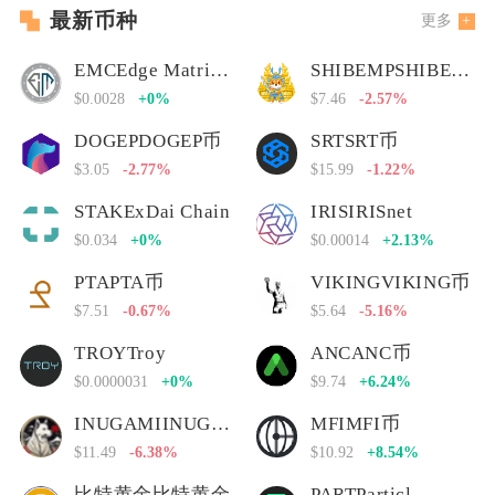
最新币种
更多
EMCEdge Matrix Chain
SHIBEMPSHIBEMP币
$0.0028
+0%
$7.46
-2.57%
DOGEPDOGEP币
SRTSRT币
$3.05
-2.77%
$15.99
-1.22%
STAKExDai Chain
IRISIRISnet
$0.034
+0%
$0.00014
+2.13%
PTAPTA币
VIKINGVIKING币
$7.51
-0.67%
$5.64
-5.16%
TROYTroy
ANCANC币
$0.0000031
+0%
$9.74
+6.24%
INUGAMIINUGAMI币
MFIMFI币
$11.49
-6.38%
$10.92
+8.54%
比特黄金比特黄金
PARTParticl