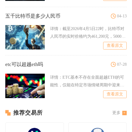
五千比特币是多少人民币
04-13
详情：
截至2026年4月5日22时，比特币对
人民币的实时价格约为461,200元，5000比
特币
查看原文
etc可以超越eth吗
07-28
详情：
ETC基本不存在全面超越ETH的可
能性，仅能在特定市场情绪周期中迎来阶
段性涨幅，难以在市值
查看原文
推荐交易所
更多