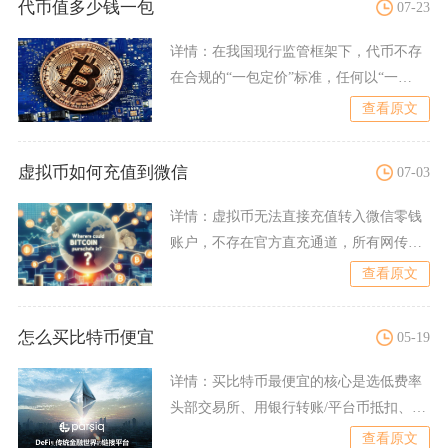
代币值多少钱一包
07-23
详情：
在我国现行监管框架下，代币不存
在合规的“一包定价”标准，任何以“一
包”打包计价、批量兜售代
查看原文
虚拟币如何充值到微信
07-03
详情：
虚拟币无法直接充值转入微信零钱
账户，不存在官方直充通道，所有网传一
键划转、代币直接入账微信
查看原文
怎么买比特币便宜
05-19
详情：
买比特币最便宜的核心是选低费率
头部交易所、用银行转账/平台币抵扣、走
现货限价单+定投、避开
查看原文