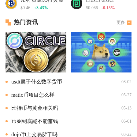
$0.46
+3.43%
$0.066
-0.15%
热门资讯
更多
usdt属于什么数字货币
08-02
matic币项目怎么样
05-27
比特币与黄金相关吗
05-13
币圈到底能不能赚钱
06-01
dojo币上交易所了吗
03-22