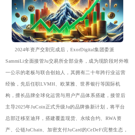
2024年资产交割完成后，ExorDigital集团委派
SammiLi全面接管Ju交易所全部业务，成为现阶段对外唯
一公示的老板与联合创始人，其拥有二十年跨行业运营
经验，先后任职LVMH、欧莱雅、世界银行等国际机
构，擅长品牌全球化运营与用户产品体系搭建，接管后
主导2025年JuCoin正式升级Ju的品牌焕新计划，将平台
总部迁移至迪拜，搭建覆盖现货、永续合约、RWA资
产、公链JuChain、加密支付JuCard的CeDeFi完整生态，