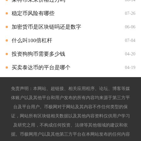
稳定币风险有哪些
07-26
加密货币是区块链吗还是数字
06-06
什么叫100倍杠杆
07-04
投资狗狗币需要多少钱
04-20
买卖泰达币的平台是哪个
04-19
免责声明：本网站、超链接、相关应用程序、论坛、博客等媒
体账户以及其他平台和用户发布的所有内容均来源于第三方平
台及平台用户。币极网对于网站及其内容不作任何类型的保
证，网站所有区块链相关数据以及其他内容资料仅供用户学习
及研究之用，不构成任何投资、法律等其他领域的建议和依
据。币极网用户以及其他第三方平台在本网站发布的任何内容