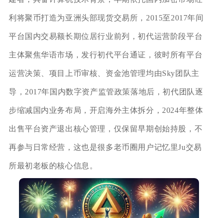
利将聚币打造为亚洲头部现货交易所，2015至2017年间
平台国内交易额长期位居行业前列，初代运营阶段平台
主体聚焦华语市场，发行初代平台通证，彼时所有平台
运营决策、项目上币审核、资金池管理均由Sky团队主
导，2017年国内数字资产监管政策落地后，初代团队逐
步缩减国内业务布局，开启海外主体拆分，2024年整体
出售平台资产退出核心管理，仅保留早期创始持股，不
再参与日常经营，这也是很多老币圈用户记忆里Ju交易
所最初老板的核心信息。