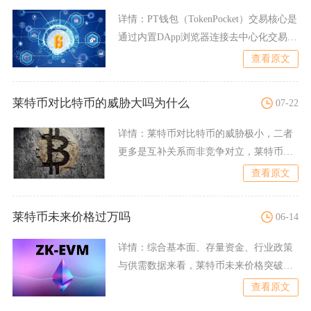
详情：
PT钱包（TokenPocket）交易核心是
通过内置DApp浏览器连接去中心化交易所
完成币
查看原文
莱特币对比特币的威胁大吗为什么
07-22
详情：
莱特币对比特币的威胁极小，二者
更多是互补关系而非竞争对立，莱特币始
终无法撼动比特币的核心地
查看原文
莱特币未来价格过万吗
06-14
详情：
综合基本面、存量资金、行业政策
与供需数据来看，莱特币未来价格突破单
枚一万美元的概率极低，仅
查看原文