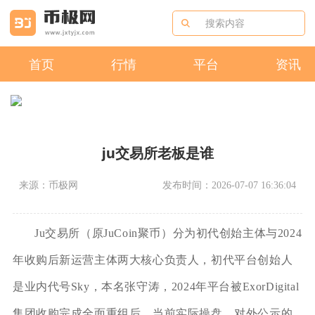
首页
行情
平台
资讯
ju交易所老板是谁
来源：币极网
发布时间：2026-07-07 16:36:04
Ju交易所（原JuCoin聚币）分为初代创始主体与2024
年收购后新运营主体两大核心负责人，初代平台创始人
是业内代号Sky，本名张守涛，2024年平台被ExorDigital
集团收购完成全面重组后，当前实际操盘、对外公示的