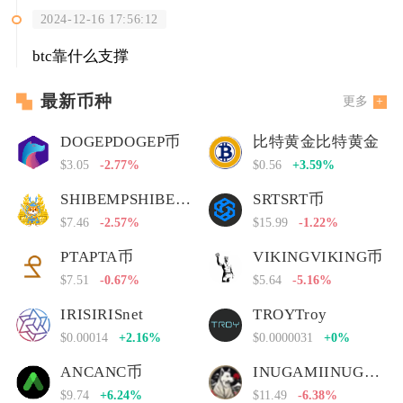
2024-12-16 17:56:12
btc靠什么支撑
最新币种
更多
DOGEPDOGEP币
比特黄金比特黄金
$3.05
-2.77%
$0.56
+3.59%
SHIBEMPSHIBEMP币
SRTSRT币
$7.46
-2.57%
$15.99
-1.22%
PTAPTA币
VIKINGVIKING币
$7.51
-0.67%
$5.64
-5.16%
IRISIRISnet
TROYTroy
$0.00014
+2.16%
$0.0000031
+0%
ANCANC币
INUGAMIINUGAMI币
$9.74
+6.24%
$11.49
-6.38%