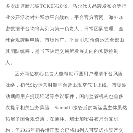
多次出席新加坡TOKEN2049、马尔代夫品牌发布会等行
业公开活动对外释放平台战略，平台官方官网、海外加
密数据平台均将其列为第一负责人，日常团队管理、全
球合规牌照申请、市场推广、平台币JU价值运营全部由
其团队统筹，是当下决定交易所发展走向的实际控制
人。
区分两位核心负责人能帮助币圈用户理清平台风险
脉络，初代Sky运营时期平台曾出现空气币上线、市场波
动期间用户提现延迟等争议事件，国内监管机构也曾多
次提示相关业务风险；SammiLi接管后的新运营主体虽然
拓展多国合规资质，在迪拜、瑞士加密谷布局分支机
构，但2026年初香港证监会已将Ju列入可疑虚拟资产交