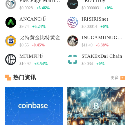
EMCEdge Matrix Chain
TROYTroy
$0.0028
+6.46%
$0.0000031
+0%
ANCANC币
IRISIRISnet
$9.74
+6.24%
$0.00014
+0%
比特黄金比特黄金
INUGAMIINUGAMI币
$0.55
-0.45%
$11.49
-6.38%
MFIMFI币
STAKExDai Chain
$10.92
+8.54%
$0.034
+0%
热门资讯
更多