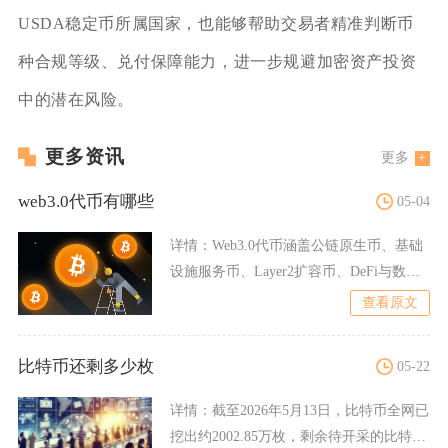
USDA稳定币所属国家，也能够帮助交易者精准判断币
种合规等级、兑付保障能力，进一步规避加密资产投资
中的潜在风险。
更多资讯
更多
web3.0代币有哪些
05-04
详情：
Web3.0代币涵盖公链原生币、基础
设施服务币、Layer2扩容币、DeFi与数据
服务币等
查看原文
比特币还剩多少枚
05-22
详情：
截至2026年5月13日，比特币全网已
挖出约2002.85万枚，剩余待开采的比特币