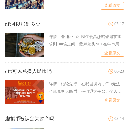
数量约为
查看原文
nft可以涨到多少
07-17
详情：
普通小币种NFT最高涨幅普遍在10
倍到100倍之间，蓝筹龙头NFT在牛市周期
里最高可实现千
查看原文
c币可以兑换人民币吗
06-23
详情：
结论先行：在我国境内，C币无法
合规兑换人民币，任何通过平台、个人场
外私下完成C币与人民币兑
查看原文
虚拟币被认定为财产吗
05-14