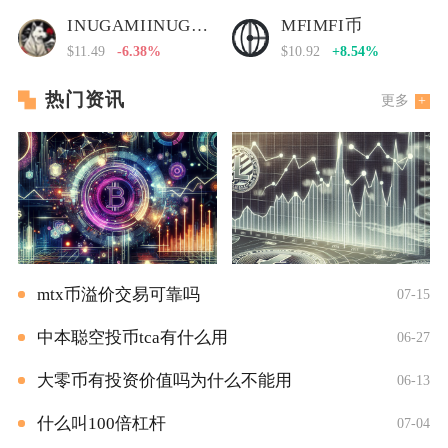
INUGAMIINUGAMI币
MFIMFI币
$11.49
-6.38%
$10.92
+8.54%
热门资讯
更多
mtx币溢价交易可靠吗
07-15
中本聪空投币tca有什么用
06-27
大零币有投资价值吗为什么不能用
06-13
什么叫100倍杠杆
07-04