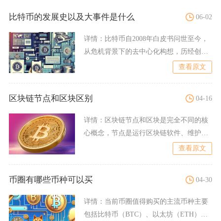
比特币的发展史以及大事件是什么
06-02
详情：
比特币自2008年白皮书问世至今，
从危机背景下的去中心化构想，历经创世
启动、实物定价、减半
查看原文
区块链节点和区块区别
04-16
详情：
区块链节点和区块是完全不同的核
心概念，节点是运行区块链软件、维护网
络的计算机或设备，区块是
查看原文
币圈有哪些币种可以买
04-30
详情：
当前币圈值得购买的主流币种主要
包括比特币（BTC）、以太坊（ETH）、