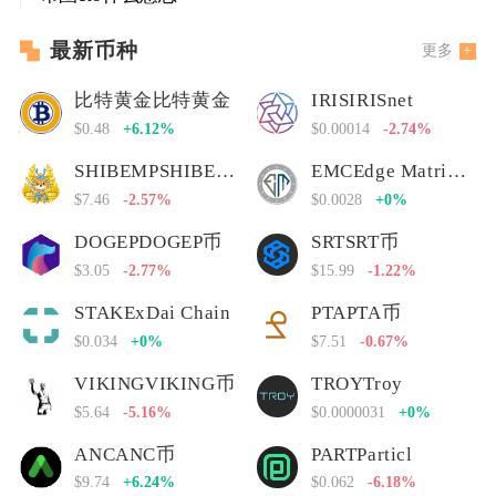
最新币种
更多
比特黄金比特黄金
IRISIRISnet
$0.48
+6.12%
$0.00014
-2.74%
SHIBEMPSHIBEMP币
EMCEdge Matrix Chain
$7.46
-2.57%
$0.0028
+0%
DOGEPDOGEP币
SRTSRT币
$3.05
-2.77%
$15.99
-1.22%
STAKExDai Chain
PTAPTA币
$0.034
+0%
$7.51
-0.67%
VIKINGVIKING币
TROYTroy
$5.64
-5.16%
$0.0000031
+0%
ANCANC币
PARTParticl
$9.74
+6.24%
$0.062
-6.18%