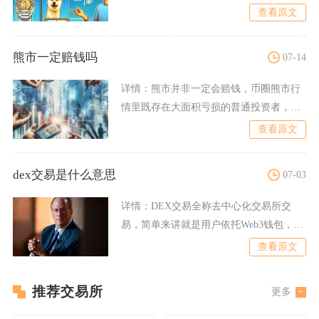
币安币（BNB）、瑞
查看原文
熊市一定赔钱吗
07-14
详情：
熊市并非一定会赔钱，币圈熊市行
情里既存在大面积亏损的普通投资者，也
有不少投资者依靠成熟策略
查看原文
dex交易是什么意思
07-03
详情：
DEX交易全称去中心化交易所交
易，简单来讲就是用户依托Web3钱包，借
助区块链智能合约直接
查看原文
推荐交易所
更多