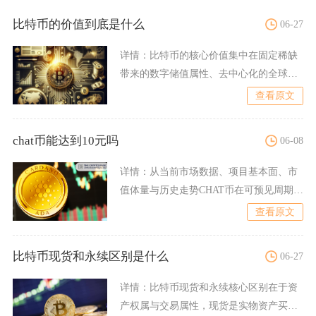
比特币的价值到底是什么
06-27
详情：
比特币的核心价值集中在固定稀缺
带来的数字储值属性、去中心化的全球支
付基建价值、持续扩张的全
查看原文
chat币能达到10元吗
06-08
详情：
从当前市场数据、项目基本面、市
值体量与历史走势CHAT币在可预见周期内
几乎无法达到10元人
查看原文
比特币现货和永续区别是什么
06-27
详情：
比特币现货和永续核心区别在于资
产权属与交易属性，现货是实物资产买