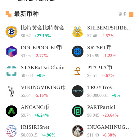
最新币种
更多
比特黄金比特黄金
SHIBEMPSHIBEMP币
$0.67
+27.19%
$7.46
-2.57%
DOGEPDOGEP币
SRTSRT币
$3.05
-2.77%
$15.99
-1.22%
STAKExDai Chain
PTAPTA币
$0.034
+0%
$7.51
-0.67%
VIKINGVIKING币
TROYTroy
$5.64
-5.16%
$0.0000031
+0%
ANCANC币
PARTParticl
$9.74
+6.24%
$0.045
-23.64%
IRISIRISnet
INUGAMIINUGAMI币
$0.00015
+4.96%
$11.49
-6.38%