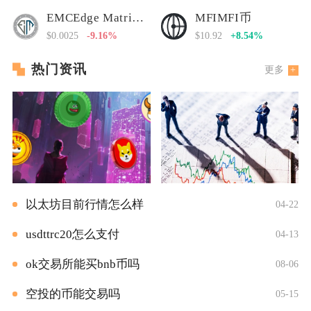
EMCEdge Matrix Chain
MFIMFI币
$0.0025
-9.16%
$10.92
+8.54%
热门资讯
更多
以太坊目前行情怎么样
04-22
usdttrc20怎么支付
04-13
ok交易所能买bnb币吗
08-06
空投的币能交易吗
05-15