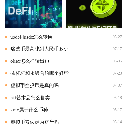
usdt和usdc怎么转换
05-27
瑞波币最高涨到人民币多少
07-17
okex怎么样转出币
06-05
ok杠杆和永续合约哪个好些
07-23
虚拟币空投币是真的吗
07-07
nft艺术品怎么售卖
05-18
kmc属于什么币种
05-17
虚拟币被认定为财产吗
05-14