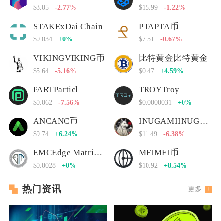
$3.05
-2.77%
$15.99
-1.22%
STAKExDai Chain
PTAPTA币
$0.034
+0%
$7.51
-0.67%
VIKINGVIKING币
比特黄金比特黄金
$5.64
-5.16%
$0.47
+4.59%
PARTParticl
TROYTroy
$0.062
-7.56%
$0.0000031
+0%
ANCANC币
INUGAMIINUGAMI币
$9.74
+6.24%
$11.49
-6.38%
EMCEdge Matrix Chain
MFIMFI币
$0.0028
+0%
$10.92
+8.54%
热门资讯
更多