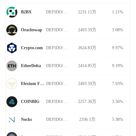
DEFIDO/USDT
2231.11万
1.21%
B2BX
DEFIDO/USDT
2493.59万
3.08%
Oracleswap
DEFIDO/USDT
2624.83万
9.97%
Crypto.com
DEFIDO/USDT
2414.85万
9.19%
EtherDelta
DEFIDO/USDT
2493.59万
7.93%
Elexium Finance
DEFIDO/USDT
2257.36万
3.56%
COINBIG
DEFIDO/USDT
2336.1万
5.38%
Nocks