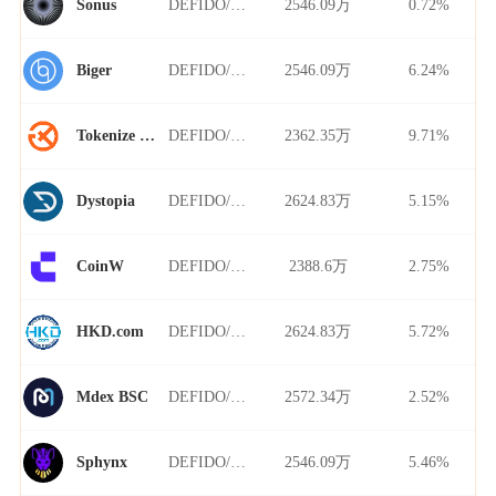
DEFIDO/USDT
2546.09万
0.72%
Sonus
DEFIDO/USDT
2546.09万
6.24%
Biger
DEFIDO/USDT
2362.35万
9.71%
Tokenize Xchange
DEFIDO/USDT
2624.83万
5.15%
Dystopia
DEFIDO/USDT
2388.6万
2.75%
CoinW
DEFIDO/USDT
2624.83万
5.72%
HKD.com
DEFIDO/USDT
2572.34万
2.52%
Mdex BSC
DEFIDO/USDT
2546.09万
5.46%
Sphynx