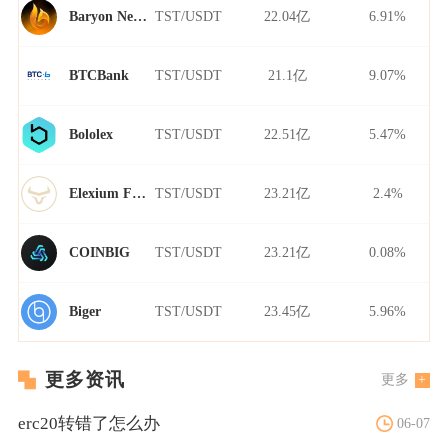
TST/USDT
22.04亿
6.91%
Baryon Network
TST/USDT
21.1亿
9.07%
BTCBank
TST/USDT
22.51亿
5.47%
Bololex
TST/USDT
23.21亿
2.4%
Elexium Finance
TST/USDT
23.21亿
0.08%
COINBIG
TST/USDT
23.45亿
5.96%
Biger
更多资讯
更多
erc20转错了怎么办
06-07