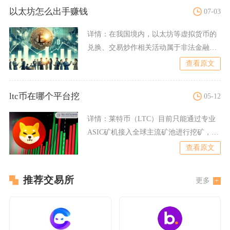
以太坊怎么出手赚钱
07-03
详情：
在我国境内，以太坊等虚拟货币的
兑换、交易炒作相关活动属于非法金融业
务，不存在合规稳妥的出手
查看原文
ltc币在哪个平台挖
05-12
详情：
莱特币（LTC）目前只能通过专业
ASIC矿机接入全球主流矿池进行挖矿，普
通CPU、GPU家
查看原文
推荐交易所
更多