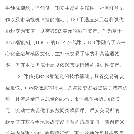
生纯属偶然，但凭借与币安生态的关联性、社区狂热炒
作以及市场投机情绪的推动，TST币迅速从无名测试代
币蜕变为市值一度突破5亿美元的热门资产。作为基于
BNB智能链（BSC）的BEP-20代币，TST币融合了去中
心化金融与模因文化，主打低交易手续费和高流通效
率，但其本质仍属于高度依赖市场情绪的投机性资产。
TST币依托BNB智能链的技术基础，具备交易确认
速度快、Gas费低廉等特点，为高频交易者提供了成本优
势。其流通量已达总量的95%，市值峰值接近1.8亿美
元，流动性表现优于多数同类模因币。币安交易所的上
线更使其获得全球顶级交易平台的流量支持，曾创造30
分钟内暴涨4700%的极端行情。不过这种优势具有双刃