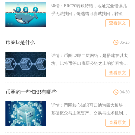
详情：
ERC20转账转错，地址完全错误几
乎无法找回，链选错可尝试找回，转至交
易所地址可申诉，核心
查看原文
币圈l2是什么
06-23
详情：
币圈L2即二层网络，是搭建在以太
坊、比特币等L1底层公链之上的扩容协
议，核心逻辑为链下批量
查看原文
币圈的一些知识有哪些
04-30
详情：
币圈核心知识可归纳为四大板块：
基础概念与主流资产、交易与技术机制、
风险与安全防范、监管与合
查看原文