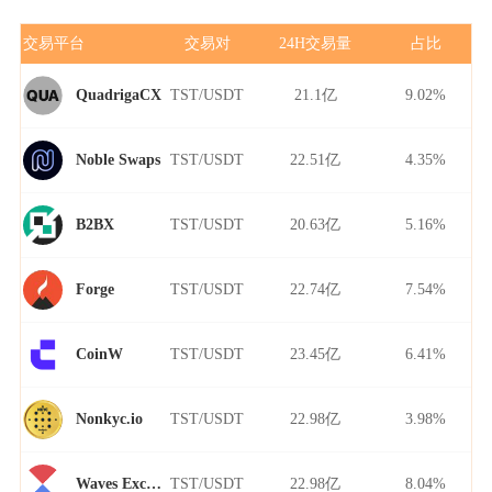
交易平台
交易对
24H交易量
占比
TST/USDT
21.1亿
9.02%
QuadrigaCX
TST/USDT
22.51亿
4.35%
Noble Swaps
TST/USDT
20.63亿
5.16%
B2BX
TST/USDT
22.74亿
7.54%
Forge
TST/USDT
23.45亿
6.41%
CoinW
TST/USDT
22.98亿
3.98%
Nonkyc.io
TST/USDT
22.98亿
8.04%
Waves Exchange