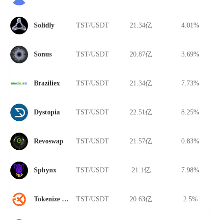
TST/USDT
21.34亿
4.01%
Solidly
TST/USDT
20.87亿
3.69%
Sonus
TST/USDT
21.34亿
7.73%
Braziliex
TST/USDT
22.51亿
8.25%
Dystopia
TST/USDT
21.57亿
0.83%
Revoswap
TST/USDT
21.1亿
7.98%
Sphynx
TST/USDT
20.63亿
2.5%
Tokenize Xchange