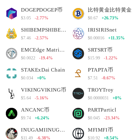
DOGEPDOGEP币
比特黄金比特黄金
$3.05
-2.77%
$0.67
+26.73%
SHIBEMPSHIBEMP币
IRISIRISnet
$7.46
-2.57%
$0.00016
+11.35%
EMCEdge Matrix Chain
SRTSRT币
$0.0022
-19.4%
$15.99
-1.22%
STAKExDai Chain
PTAPTA币
$0.034
+0%
$7.51
-0.67%
VIKINGVIKING币
TROYTroy
$5.64
-5.16%
$0.0000031
+0%
ANCANC币
PARTParticl
$9.74
+6.24%
$0.045
-23.34%
INUGAMIINUGAMI币
MFIMFI币
$11.49
-6.38%
$10.92
+8.54%