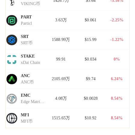
1426.7万
$5.64
-5.16%
VIKING币
PART
3.63万
$0.061
-2.25%
Particl
SRT
1588.99万
$15.99
-1.22%
SRT币
STAKE
99.91
$0.034
0%
xDai Chain
ANC
2105.69万
$9.74
6.24%
ANC币
EMC
4.08万
$0.0028
0.54%
Edge Matrix Chain
MFI
1515.65万
$10.92
8.54%
MFI币