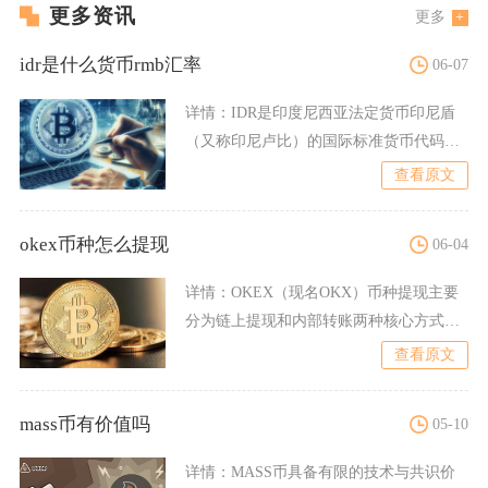
更多资讯
更多
idr是什么货币rmb汇率
06-07
详情：
IDR是印度尼西亚法定货币印尼盾
（又称印尼卢比）的国际标准货币代码，
截至2026年5月14
查看原文
okex币种怎么提现
06-04
详情：
OKEX（现名OKX）币种提现主要
分为链上提现和内部转账两种核心方式，
完成实名认证与安全绑
查看原文
mass币有价值吗
05-10
详情：
MASS币具备有限的技术与共识价