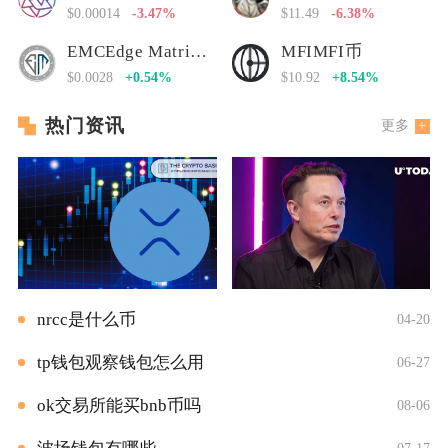
$0.00014
-3.47%
$11.49
-6.38%
EMCEdge Matrix Chain
MFIMFI币
$0.0028
+0.54%
$10.92
+8.54%
热门资讯
更多
nrcc是什么币
04-20
tp钱包观察钱包怎么用
06-27
ok交易所能买bnb币吗
08-06