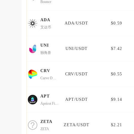
Bounce
ADA
ADA/USDT
$0.59
艾达币
UNI
UNI/USDT
$7.42
独角兽
CRV
CRV/USDT
$0.55
Curve DAO Token
APT
APT/USDT
$9.14
Apricot Finance
ZETA
ZETA/USDT
$2.21
ZETA