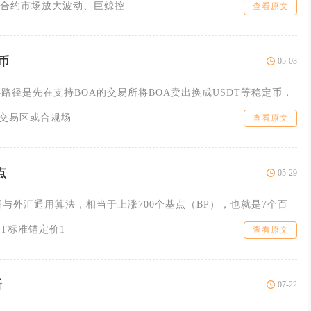
合约市场放大波动、巨鲸控
查看原文
币
05-03
路径是先在支持BOA的交易所将BOA卖出换成USDT等稳定币，
币交易区或合规场
查看原文
点
05-29
圈与外汇通用算法，相当于上涨700个基点（BP），也就是7个百
T标准锚定价1
查看原文
听
07-22