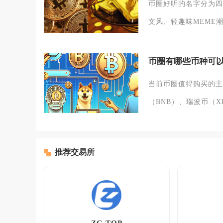
币圈好听的名字分为四
文风、轻趣味MEME
币圈有哪些币种可
当前币圈值得购买的主
（BNB）、瑞波币（X
推荐交易所
ZG.TOP