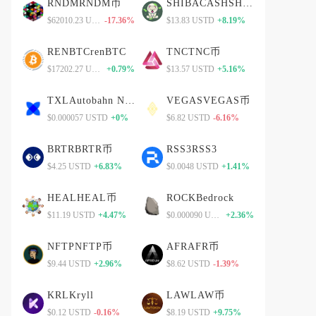
RNDMRNDM币
SHIBACASHSHIBACASH币
$62010.23 USTD
-17.36%
$13.83 USTD
+8.19%
RENBTCrenBTC
TNCTNC币
$17202.27 USTD
+0.79%
$13.57 USTD
+5.16%
TXLAutobahn Network
VEGASVEGAS币
$0.000057 USTD
+0%
$6.82 USTD
-6.16%
BRTRBRTR币
RSS3RSS3
$4.25 USTD
+6.83%
$0.0048 USTD
+1.41%
HEALHEAL币
ROCKBedrock
$11.19 USTD
+4.47%
$0.000090 USTD
+2.36%
NFTPNFTP币
AFRAFR币
$9.44 USTD
+2.96%
$8.62 USTD
-1.39%
KRLKryll
LAWLAW币
$0.12 USTD
-0.16%
$8.19 USTD
+9.75%