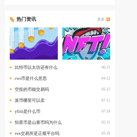
热门资讯
更多
比特币以太坊还有什么
06-23
cws币是什么意思
04-12
空投的币能交易吗
05-15
派币哪里可以卖
07-11
yfiiii是什么币
07-19
恒星币是山寨币吗为什么
05-31
vex交易所是正规平台吗
05-19