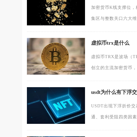
加密货币K线支撑位，
集区与整数关口六大维
虚拟币trx是什么
虚拟币TRX是波场（T
创立的主流加密货币，
usdt为什么有下浮
USDT出现下浮折价
通、套利受阻四类因素