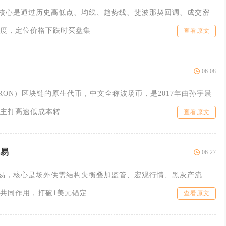
核心是通过历史高低点、均线、趋势线、斐波那契回调、成交密
度，定位价格下跌时买盘集
查看原文
06-08
RON）区块链的原生代币，中文全称波场币，是2017年由孙宇晨
主打高速低成本转
查看原文
交易
06-27
交易，核心是场外供需结构失衡叠加监管、宏观行情、黑灰产流
共同作用，打破1美元锚定
查看原文