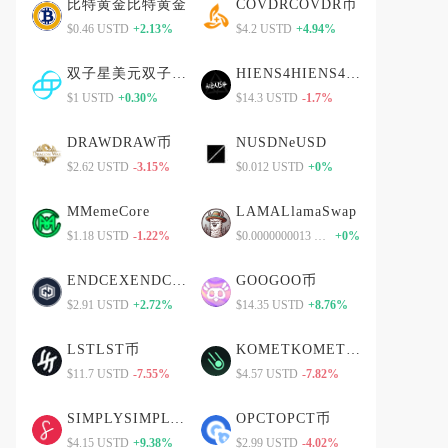
比特黄金比特黄金
COVDRCOVDR币
$0.46 USTD
+2.13%
$4.2 USTD
+4.94%
双子星美元双子星美元
HIENS4HIENS4币
$1 USTD
+0.30%
$14.3 USTD
-1.7%
DRAWDRAW币
NUSDNeUSD
$2.62 USTD
-3.15%
$0.012 USTD
+0%
MMemeCore
LAMALlamaSwap
$1.18 USTD
-1.22%
$0.0000000013 USTD
+0%
ENDCEXENDCEX币
GOOGOO币
$2.91 USTD
+2.72%
$14.35 USTD
+8.76%
LSTLST币
KOMETKOMET币
$11.7 USTD
-7.55%
$4.57 USTD
-7.82%
SIMPLYSIMPLY币
OPCTOPCT币
$4.15 USTD
+9.38%
$2.99 USTD
-4.02%