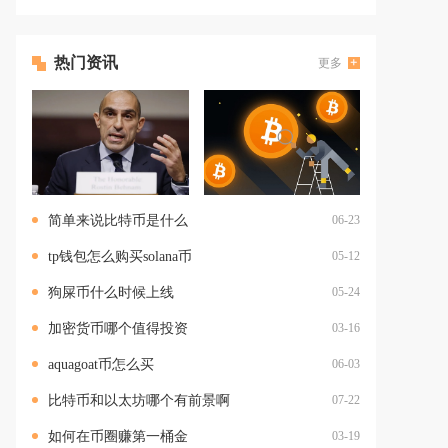
热门资讯
更多
简单来说比特币是什么
06-23
tp钱包怎么购买solana币
05-12
狗屎币什么时候上线
05-24
加密货币哪个值得投资
03-16
aquagoat币怎么买
06-03
比特币和以太坊哪个有前景啊
07-22
如何在币圈赚第一桶金
03-19