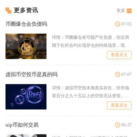
更多资讯
更多
币圈爆仓会负债吗
07-05
详情：
币圈爆仓有可能产生负债，但仅局
限于杠杆合约出现穿仓的特殊场景，现货
交易爆仓最多亏光本金，不
查看原文
虚拟币空投币是真的吗
07-07
详情：
虚拟币空投本身真实存在，但市场
里百分之九十五以上的空投无法变现，其
中绝大多数属于营销套路与
查看原文
uip币如何交易
06-27