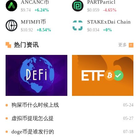
ANCANC币
PARTParticl
$9.74
+6.24%
$0.059
-4.65%
MFIMFI币
STAKExDai Chain
$10.92
+8.54%
$0.034
+0%
热门资讯
更多
狗屎币什么时候上线
05-24
虚拟币提现怎么提
05-27
doge币是谁发行的
07-18