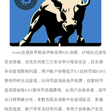
ecoin交易所早期虽声称采用SSL加密、IP地址过滤等
安全措施，但无任何第三方安全审计报告佐证，且长期
存在提现限制问题，用户账户余额低于0.1比特币或0.001
莱特币时无法提现，比特币提现虽免手续费，但莱特币
提现需收取0.01莱特币高额费用。从用户反馈来看，该平
台口碑两极分化，多数负面反馈集中在提现延迟、客服
响应低效、账户异常冻结等问题，有用户反映账户丢失