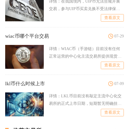
详情：
在我国境内，UIP币无法合规开展
交易，参与UIP币买卖兑换不受法律保
护，相关交易行为属于违
查看原文
wiac币哪个平台交易
07-29
详情：
WIAC币（手游链）目前没有任何
正常运营的中心化主流交易所提供现货与
衍生品交易，仅可依托以
查看原文
lkl币什么时候上市
07-09
详情：
LKL币目前没有敲定主流中心化交
易所的正式上市日期，短期暂无明确挂牌
时间表，仅维持内部生态
查看原文