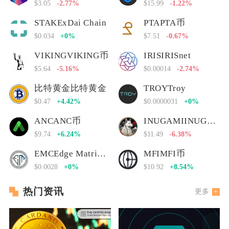
$3.05
-2.77%
$15.99
-1.22%
STAKExDai Chain
PTAPTA币
$0.034
+0%
$7.51
-0.67%
VIKINGVIKING币
IRISIRISnet
$5.64
-5.16%
$0.00014
-2.74%
比特黄金比特黄金
TROYTroy
$0.47
+4.42%
$0.0000031
+0%
ANCANC币
INUGAMIINUGAMI币
$9.74
+6.24%
$11.49
-6.38%
EMCEdge Matrix Chain
MFIMFI币
$0.0028
+0%
$10.92
+8.54%
热门资讯
更多