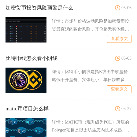
加密货币投资风险预警是什么
05-06
详情：
市场与价格波动风险是加密货币投
资最直观的致命风险，其价格无实体经济
支撑，完全由市场情绪与庄
查看原文
比特币线怎么看小阴线
05-05
详情：
比特币小阴线是指K线图中收盘价
略低于开盘价、实体短小、单日跌幅多在
1%-3%、常带短上下影
查看原文
matic币项目怎么样
05-27
详情：
MATIC币（现升级为POL）所属的
Polygon项目是以太坊生态内技术成熟、生