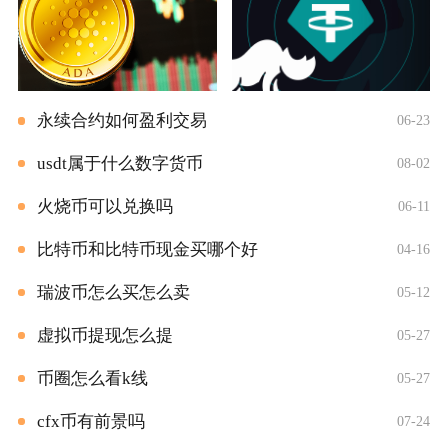
永续合约如何盈利交易
06-23
usdt属于什么数字货币
08-02
火烧币可以兑换吗
06-11
比特币和比特币现金买哪个好
04-16
瑞波币怎么买怎么卖
05-12
虚拟币提现怎么提
05-27
币圈怎么看k线
05-27
cfx币有前景吗
07-24