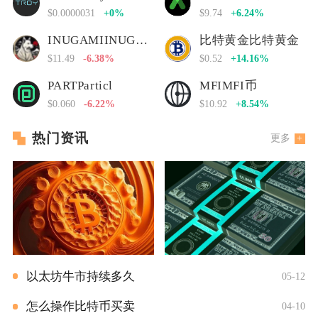
$0.0000031
+0%
$9.74
+6.24%
INUGAMIINUGAMI币
比特黄金比特黄金
$11.49
-6.38%
$0.52
+14.16%
PARTParticl
MFIMFI币
$0.060
-6.22%
$10.92
+8.54%
热门资讯
更多
以太坊牛市持续多久
05-12
怎么操作比特币买卖
04-10