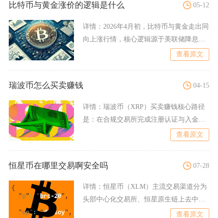
比特币与黄金涨价的逻辑是什么
05-12
详情：
2026年4月初，比特币与黄金走出同
向上涨行情，核心逻辑源于美联储降息预
期降温与高利率维持
查看原文
瑞波币怎么买卖赚钱
04-15
详情：
瑞波币（XRP）买卖赚钱核心路径
是：在合规交易所完成注册认证与入金，
通过现货低买高卖、波段
查看原文
恒星币在哪里交易啊安全吗
07-28
详情：
恒星币（XLM）主流交易渠道分为
头部中心化交易所、恒星原生链上去中心
化交易市场以及非托管钱
查看原文