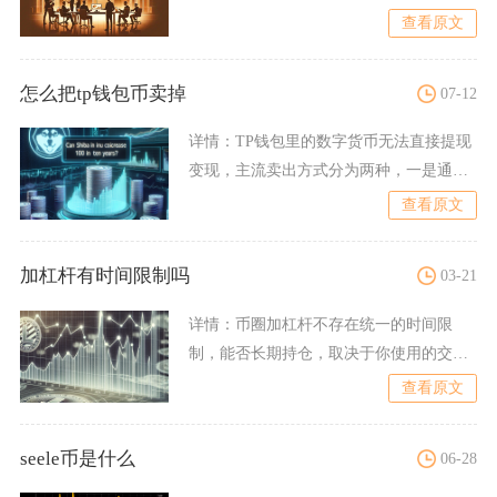
付与现实资产结算叙事发酵
查看原文
怎么把tp钱包币卖掉
07-12
详情：
TP钱包里的数字货币无法直接提现
变现，主流卖出方式分为两种，一是通过
钱包内置闪兑或去中心化
查看原文
加杠杆有时间限制吗
03-21
详情：
币圈加杠杆不存在统一的时间限
制，能否长期持仓，取决于你使用的交易
品种，交割合约杠杆存在硬性
查看原文
seele币是什么
06-28