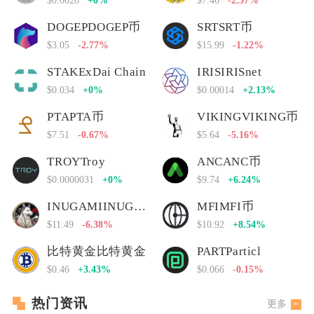
$0.0028
+0%
$7.46
-2.57%
DOGEPDOGEP币
SRTSRT币
$3.05
-2.77%
$15.99
-1.22%
STAKExDai Chain
IRISIRISnet
$0.034
+0%
$0.00014
+2.13%
PTAPTA币
VIKINGVIKING币
$7.51
-0.67%
$5.64
-5.16%
TROYTroy
ANCANC币
$0.0000031
+0%
$9.74
+6.24%
INUGAMIINUGAMI币
MFIMFI币
$11.49
-6.38%
$10.92
+8.54%
比特黄金比特黄金
PARTParticl
$0.46
+3.43%
$0.066
-0.15%
热门资讯
更多