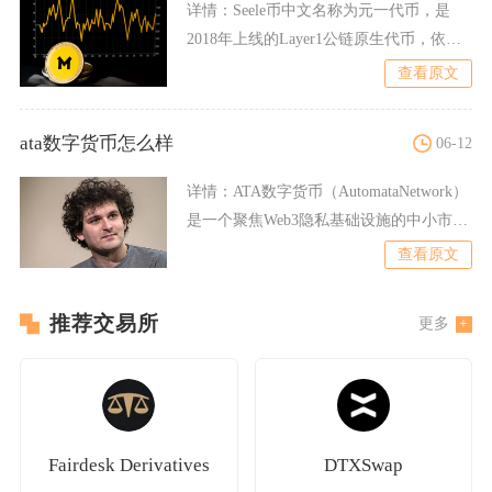
详情：
Seele币中文名称为元一代币，是
2018年上线的Layer1公链原生代币，依托
主打异构森
查看原文
ata数字货币怎么样
06-12
详情：
ATA数字货币（AutomataNetwork）
是一个聚焦Web3隐私基础设施的中小市值
项
查看原文
推荐交易所
更多
Fairdesk Derivatives
DTXSwap