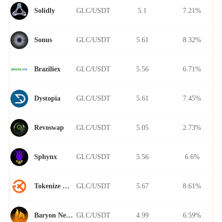
GLC/USDT
5.1
7.21%
Solidly
GLC/USDT
5.61
8.32%
Sonus
GLC/USDT
5.56
6.71%
Braziliex
GLC/USDT
5.61
7.45%
Dystopia
GLC/USDT
5.05
2.73%
Revoswap
GLC/USDT
5.56
6.6%
Sphynx
GLC/USDT
5.67
8.61%
Tokenize Xchange
GLC/USDT
4.99
6.59%
Baryon Network