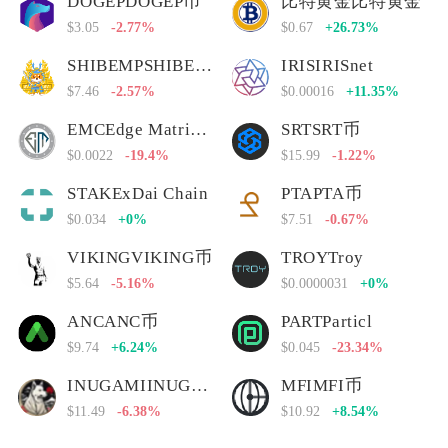
DOGEPDOGEP币
比特黄金比特黄金
$3.05
-2.77%
$0.67
+26.73%
SHIBEMPSHIBEMP币
IRISIRISnet
$7.46
-2.57%
$0.00016
+11.35%
EMCEdge Matrix Chain
SRTSRT币
$0.0022
-19.4%
$15.99
-1.22%
STAKExDai Chain
PTAPTA币
$0.034
+0%
$7.51
-0.67%
VIKINGVIKING币
TROYTroy
$5.64
-5.16%
$0.0000031
+0%
ANCANC币
PARTParticl
$9.74
+6.24%
$0.045
-23.34%
INUGAMIINUGAMI币
MFIMFI币
$11.49
-6.38%
$10.92
+8.54%