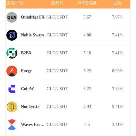
交易平台
交易对
24H交易量
占比
GLC/USDT
5.67
7.07%
QuadrigaCX
GLC/USDT
4.88
7.41%
Noble Swaps
GLC/USDT
5.16
2.41%
B2BX
GLC/USDT
5.22
8.99%
Forge
GLC/USDT
5.22
3.33%
CoinW
GLC/USDT
4.93
5.21%
Nonkyc.io
GLC/USDT
5.5
3.41%
Waves Exchange