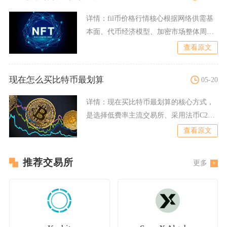
详情：
fil币价格行情核心根据网络供需基
本面、代币经济模型、加密市场整体周
期、技术与生态落地进度
查看原文
现在怎么买比特币最划算
05-20
详情：
现在买比特币最划算的核心方式，
是选择低费率主流交易所、采用法币C2C
或现货挂单、配合定投策
查看原文
推荐交易所
更多