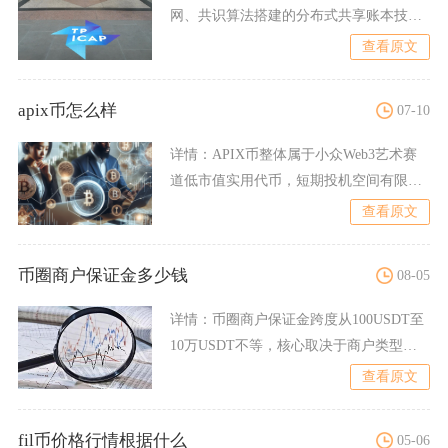
网、共识算法搭建的分布式共享账本技
术，打破传统中心化数据存
查看原文
apix币怎么样
07-10
详情：
APIX币整体属于小众Web3艺术赛
道低市值实用代币，短期投机空间有限，
长期价值高度依赖平
查看原文
币圈商户保证金多少钱
08-05
详情：
币圈商户保证金跨度从100USDT至
10万USDT不等，核心取决于商户类型、
平台分级、法币
查看原文
fil币价格行情根据什么
05-06