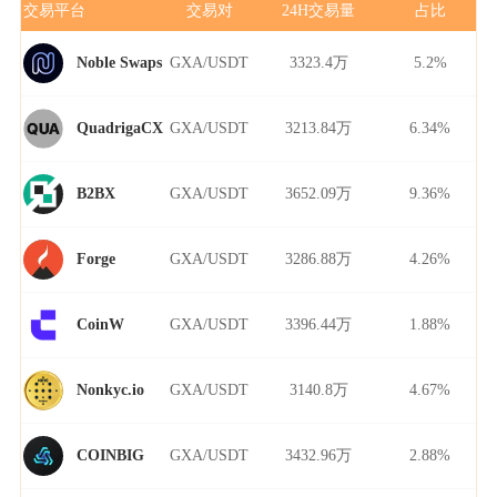
交易平台
交易对
24H交易量
占比
GXA/USDT
3323.4万
5.2%
Noble Swaps
GXA/USDT
3213.84万
6.34%
QuadrigaCX
GXA/USDT
3652.09万
9.36%
B2BX
GXA/USDT
3286.88万
4.26%
Forge
GXA/USDT
3396.44万
1.88%
CoinW
GXA/USDT
3140.8万
4.67%
Nonkyc.io
GXA/USDT
3432.96万
2.88%
COINBIG