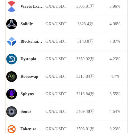
GXA/USDT
3506.01万
3.96%
Waves Exchange
GXA/USDT
3323.4万
4.98%
Solidly
GXA/USDT
3140.8万
7.87%
Blockchain.com
GXA/USDT
3359.92万
4.23%
Dystopia
GXA/USDT
3213.84万
4.7%
Revoswap
GXA/USDT
3213.84万
3.55%
Sphynx
GXA/USDT
3469.48万
4.64%
Sonus
GXA/USDT
3506.01万
3.23%
Tokenize Xchange