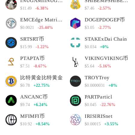
INUGAMIINUGAMI币
SHIBEMPSHIBEMP币
$11.49
-6.38%
$7.46
-2.57%
EMCEdge Matrix Chain
DOGEPDOGEP币
$0.0021
-25.44%
$3.05
-2.77%
SRTSRT币
STAKExDai Chain
$15.99
-1.22%
$0.034
+0%
PTAPTA币
VIKINGVIKING币
$7.51
-0.67%
$5.64
-5.16%
比特黄金比特黄金
TROYTroy
$0.78
+22.75%
$0.0000031
+0%
ANCANC币
PARTParticl
$9.74
+6.24%
$0.045
-22.76%
MFIMFI币
IRISIRISnet
$10.92
+8.54%
$0.00015
+3.55%