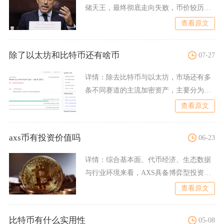
储天王，最终彻底走向失败，币价较历史
高点暴跌超99%
查看原文
除了以太坊和比特币还有啥币
07-27
详情：
除去比特币与以太坊，市场还有多
条不同赛道的主流加密资产，主要分为高
性能底层公链、生态功能代
查看原文
axs币有投资价值吗
06-23
详情：
综合基本面、代币经济、生态数据
与行业环境来看，AXS具备博弈型投资价
值，不适合稳健型投资者
查看原文
比特币有什么实用性
05-08