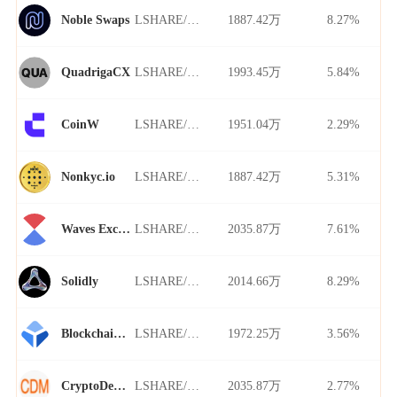
LSHARE/USDT
1887.42万
8.27%
Noble Swaps
LSHARE/USDT
1993.45万
5.84%
QuadrigaCX
LSHARE/USDT
1951.04万
2.29%
CoinW
LSHARE/USDT
1887.42万
5.31%
Nonkyc.io
LSHARE/USDT
2035.87万
7.61%
Waves Exchange
LSHARE/USDT
2014.66万
8.29%
Solidly
LSHARE/USDT
1972.25万
3.56%
Blockchain.com
LSHARE/USDT
2035.87万
2.77%
CryptoDerivatives