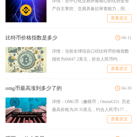
详情：
去中心化交易所最核心的优势是资
产自主掌控、交易具备抗审查能力，同时
拥有链上公开透明、币种覆
查看原文
比特币价格指数是多少
06-11
详情：
当前全球综合口径比特币价格指数
报价为66047.2美元，折合人民币约
449649.34元，
查看原文
omg币最高涨到多少了的
04-30
详情：
OMG币（嫩模币，OmiseGO）历史
最高价格为28.35美元，约合人民币177元
（按20
查看原文