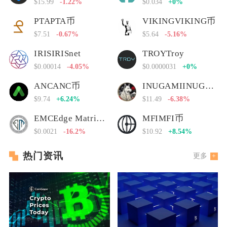
$15.99
-1.22%
$0.034
+0%
PTAPTA币
VIKINGVIKING币
$7.51
-0.67%
$5.64
-5.16%
IRISIRISnet
TROYTroy
$0.00014
-4.05%
$0.0000031
+0%
ANCANC币
INUGAMIINUGAMI币
$9.74
+6.24%
$11.49
-6.38%
EMCEdge Matrix Chain
MFIMFI币
$0.0021
-16.2%
$10.92
+8.54%
热门资讯
更多