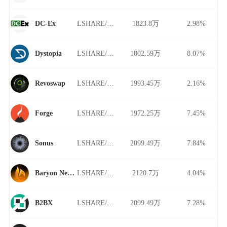
LSHARE/USDT
1823.8万
2.98%
DC-Ex
LSHARE/USDT
1802.59万
8.07%
Dystopia
LSHARE/USDT
1993.45万
2.16%
Revoswap
LSHARE/USDT
1972.25万
7.45%
Forge
LSHARE/USDT
2099.49万
7.84%
Sonus
LSHARE/USDT
2120.7万
4.04%
Baryon Network
LSHARE/USDT
2099.49万
7.28%
B2BX