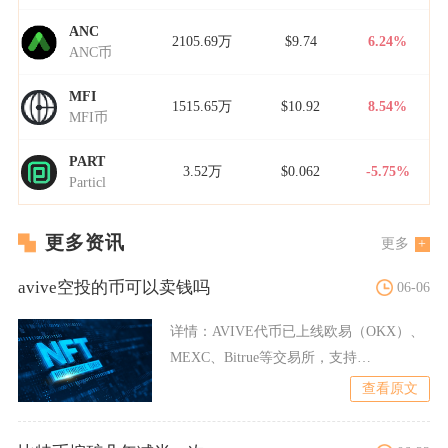
ANC
2105.69万
$9.74
6.24%
ANC币
MFI
1515.65万
$10.92
8.54%
MFI币
PART
3.52万
$0.062
-5.75%
Particl
更多资讯
更多
avive空投的币可以卖钱吗
06-06
详情：
AVIVE代币已上线欧易（OKX）、
MEXC、Bitrue等交易所，支持
AVIVE/USD
查看原文