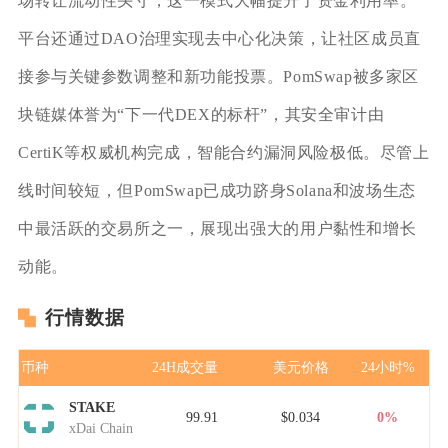
场转让流动性头寸，这一模式大幅提升了资金利用率。
平台还通过DAO治理实现去中心化决策，让社区成员直
接参与关键参数调整和新功能投票。PomSwap被多家区
块链媒体誉为“下一代DEX的标杆”，其安全审计由
CertiK等权威机构完成，智能合约漏洞风险极低。尽管上
线时间较短，但PomSwap已成功跻身Solana和波场生态
中最活跃的交易所之一，展现出强大的用户黏性和增长
动能。
行情数据
币种
24H成交量
美元价格
24小时%
STAKE
99.91
$0.034
0%
xDai Chain