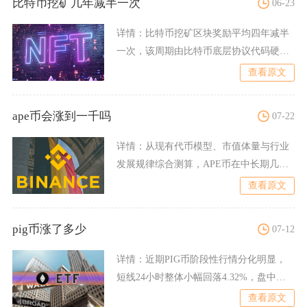
比特币挖矿几年减半一次
06-23
详情：
比特币挖矿区块奖励平均四年减半
一次，该周期由比特币底层协议代码硬性
锁定，并非按照自然年份固
查看原文
ape币会涨到一千吗
07-22
详情：
从现有代币模型、市值体量与行业
发展规律综合测算，APE币在中长期几乎
没有上涨至1000美元
查看原文
pig币涨了多少
07-12
详情：
近期PIG币阶段性行情分化明显，
短线24小时整体小幅回落4.32%，盘中短
时冲高阶段单日最
查看原文