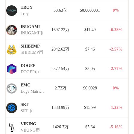
TROY
38.63亿
$0.0000031
0%
Troy
INUGAMI
1697.22万
$11.49
-6.38%
INUGAMI币
SHIBEMP
2042.62万
$7.46
-2.57%
SHIBEMP币
DOGEP
2372.54万
$3.05
-2.77%
DOGEP币
EMC
2.73万
$0.0028
0%
Edge Matrix Chain
SRT
1588.99万
$15.99
-1.22%
SRT币
VIKING
1426.7万
$5.64
-5.16%
VIKING币