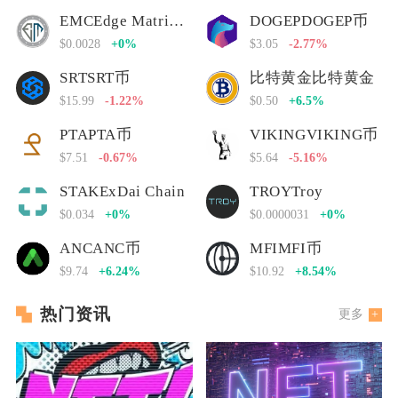
EMCEdge Matrix Chain
DOGEPDOGEP币
$0.0028
+0%
$3.05
-2.77%
SRTSRT币
比特黄金比特黄金
$15.99
-1.22%
$0.50
+6.5%
PTAPTA币
VIKINGVIKING币
$7.51
-0.67%
$5.64
-5.16%
STAKExDai Chain
TROYTroy
$0.034
+0%
$0.0000031
+0%
ANCANC币
MFIMFI币
$9.74
+6.24%
$10.92
+8.54%
热门资讯
更多