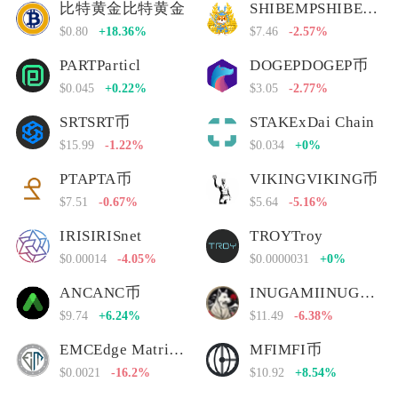
比特黄金比特黄金
SHIBEMPSHIBEMP币
$0.80
+18.36%
$7.46
-2.57%
PARTParticl
DOGEPDOGEP币
$0.045
+0.22%
$3.05
-2.77%
SRTSRT币
STAKExDai Chain
$15.99
-1.22%
$0.034
+0%
PTAPTA币
VIKINGVIKING币
$7.51
-0.67%
$5.64
-5.16%
IRISIRISnet
TROYTroy
$0.00014
-4.05%
$0.0000031
+0%
ANCANC币
INUGAMIINUGAMI币
$9.74
+6.24%
$11.49
-6.38%
EMCEdge Matrix Chain
MFIMFI币
$0.0021
-16.2%
$10.92
+8.54%