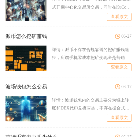
式开启中心化交易所交易，同时在KuCoin
与Gat
查看原文
派币怎么挖矿赚钱
06-27
详情：
派币不存在合规靠谱的挖矿赚钱途
径，所谓手机零成本挖矿变现全是营销骗
局，国内参与派币挖矿、交
查看原文
波场钱包怎么交易
03-17
详情：
波场钱包内的交易主要分为链上转
账和DEX代币兑换两类，不存在撮合式集
中交易，所有操作均在波
查看原文
05-27