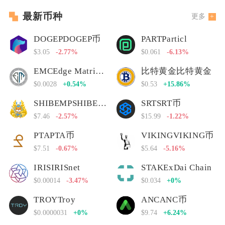
最新币种
更多
DOGEPDOGEP币
PARTParticl
$3.05
-2.77%
$0.061
-6.13%
EMCEdge Matrix Chain
比特黄金比特黄金
$0.0028
+0.54%
$0.53
+15.86%
SHIBEMPSHIBEMP币
SRTSRT币
$7.46
-2.57%
$15.99
-1.22%
PTAPTA币
VIKINGVIKING币
$7.51
-0.67%
$5.64
-5.16%
IRISIRISnet
STAKExDai Chain
$0.00014
-3.47%
$0.034
+0%
TROYTroy
ANCANC币
$0.0000031
+0%
$9.74
+6.24%