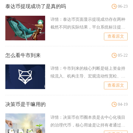
泰达币提现成功了是真的吗
06-23
详情：
泰达币页面显示提现成功存在两种
截然不同的实际结果，平台系统标注提现
成功不等于资产真实落地到
查看原文
怎么看牛市到来
05-22
详情：
牛市到来的核心判断是链上资金持
续流入、机构主导、宏观流动性宽松、减
半周期共振，四者同时确认
查看原文
决策币是干嘛用的
04-19
详情：
决策币在币圈本质是去中心化项目
的治理代币，核心用途是让持有者通过链
上投票、提案发起、质押参