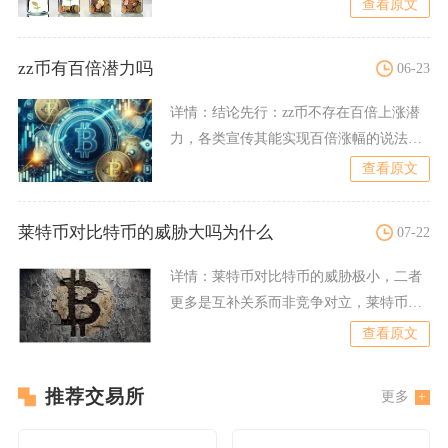
查看原文
zz币有百倍潜力吗
06-23
详情：
结论先行：zz币不存在百倍上涨潜
力，各类宣传其能实现百倍涨幅的说法均
为虚假营销，本质是借助
查看原文
莱特币对比特币的威胁大吗为什么
07-22
详情：
莱特币对比特币的威胁极小，二者
更多是互补关系而非竞争对立，莱特币始
终无法撼动比特币的核心地
查看原文
推荐交易所
更多