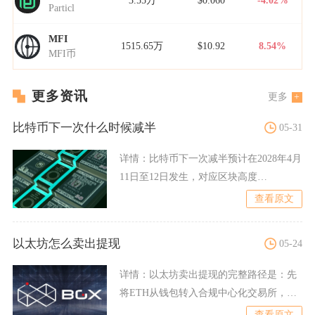
3.55万
$0.060
-4.02%
Particl
MFI
1515.65万
$10.92
8.54%
MFI币
更多资讯
更多
比特币下一次什么时候减半
05-31
详情：
比特币下一次减半预计在2028年4月
11日至12日发生，对应区块高度
1,050,000，届
查看原文
以太坊怎么卖出提现
05-24
详情：
以太坊卖出提现的完整路径是：先
将ETH从钱包转入合规中心化交易所，完
成KYC实名认证，在现
查看原文