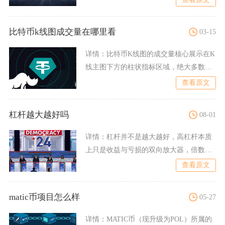
比特币k线图成交量在哪里看
03-15
详情：
比特币K线图的成交量核心展示在K
线主图下方的柱状指标区域，绝大多数交
易界面默认自带VOL成
查看原文
杠杆越大越好吗
08-01
详情：
杠杆并不是越大越好，高杠杆本质
上只是收益与亏损的双向放大器，倍数越
高，容错空间越小，长期交
查看原文
matic币项目怎么样
05-27
详情：
MATIC币（现升级为POL）所属的