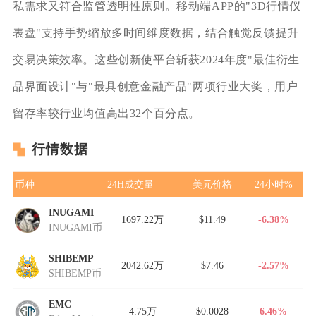
私需求又符合监管透明性原则。移动端APP的"3D行情仪
表盘"支持手势缩放多时间维度数据，结合触觉反馈提升
交易决策效率。这些创新使平台斩获2024年度"最佳衍生
品界面设计"与"最具创意金融产品"两项行业大奖，用户
留存率较行业均值高出32个百分点。
行情数据
币种
24H成交量
美元价格
24小时%
INUGAMI
1697.22万
$11.49
-6.38%
INUGAMI币
SHIBEMP
2042.62万
$7.46
-2.57%
SHIBEMP币
EMC
4.75万
$0.0028
6.46%