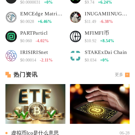
$0.0000031
+0%
$9.74
+6.24%
EMCEdge Matrix Chain
INUGAMIINUGAMI币
$0.0028
+6.46%
$11.49
-6.38%
PARTParticl
MFIMFI币
$0.060
-4.02%
$10.92
+8.54%
IRISIRISnet
STAKExDai Chain
$0.00014
-2.11%
$0.034
+0%
热门资讯
更多
虚拟币lco是什么意思
06-28