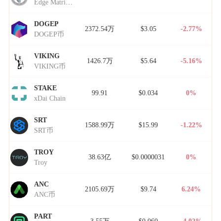
Edge Matrix Chain
DOGEP
2372.54万
$3.05
-2.77%
DOGEP币
VIKING
1426.7万
$5.64
-5.16%
VIKING币
STAKE
99.91
$0.034
0%
xDai Chain
SRT
1588.99万
$15.99
-1.22%
SRT币
TROY
38.63亿
$0.0000031
0%
Troy
ANC
2105.69万
$9.74
6.24%
ANC币
PART