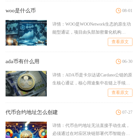
woo是什么币
08-01
详情：
WOO是WOONetwork生态的原生功
能型通证，项目由头部加密量化机构
KronosRes
查看原文
ada币有什么用
06-30
详情：
ADA币是卡尔达诺Cardano公链的原
生核心通证，核心用途集中在链上手续费
结算、质押运维
查看原文
代币合约地址怎么创建
07-27
详情：
代币合约地址无法直接手动生成，
必须通过在对应区块链部署代币智能合