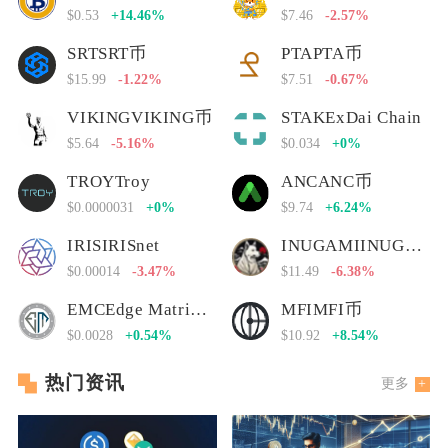
$0.53
+14.46%
$7.46
-2.57%
SRTSRT币
PTAPTA币
$15.99
-1.22%
$7.51
-0.67%
VIKINGVIKING币
STAKExDai Chain
$5.64
-5.16%
$0.034
+0%
TROYTroy
ANCANC币
$0.0000031
+0%
$9.74
+6.24%
IRISIRISnet
INUGAMIINUGAMI币
$0.00014
-3.47%
$11.49
-6.38%
EMCEdge Matrix Chain
MFIMFI币
$0.0028
+0.54%
$10.92
+8.54%
热门资讯
更多