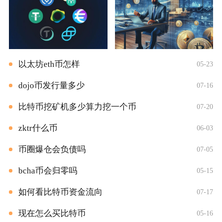
以太坊eth币怎样
05-23
dojo币发行量多少
07-16
比特币挖矿机多少算力挖一个币
07-20
zktr什么币
06-03
币圈爆仓会负债吗
07-05
bcha币会归零吗
05-15
如何看比特币资金流向
07-17
现在怎么买比特币
05-16