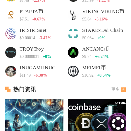
$7.46
-2.57%
$15.99
-1.22%
PTAPTA币
VIKINGVIKING币
$7.51
-0.67%
$5.64
-5.16%
IRISIRISnet
STAKExDai Chain
$0.00014
-3.47%
$0.034
+0%
TROYTroy
ANCANC币
$0.0000031
+0%
$9.74
+6.24%
INUGAMIINUGAMI币
MFIMFI币
$11.49
-6.38%
$10.92
+8.54%
热门资讯
更多