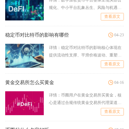
详情：
数字加密货币平台整体呈现头部合
规化、中小平台乱象丛生、风险与机遇并
存的格局，主流平台具备高
查看原文
稳定币对比特币的影响有哪些
04-23
详情：
稳定币对比特币的影响核心体现在
提供流动性支撑、平滑价格波动、重塑市
场结构、强化美元关联与带
查看原文
黄金交易所怎么买黄金
04-16
详情：
币圈用户在黄金交易所买黄金，核
心是通过合规传统黄金交易所代理渠道购
入实物或合约，同时可在加
查看原文