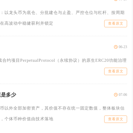
：以龙头币为底仓、分批建仓与止盈、严控仓位与杠杆、按周期
在高波动中稳健获利并锁定
查看原文
06-23
约项目PerpetualProtocol（永续协议）的原生ERC20功能治理
查看原文
值是多少
07-06
币以外全部加密资产，其价值不存在统一固定数值，整体板块估
，个体币种价值由技术落地
查看原文