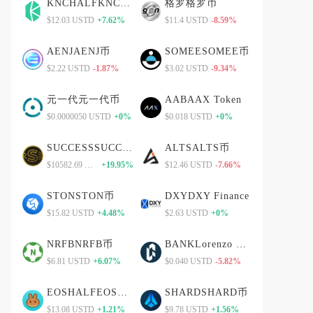
KNCHALFKNCHALF币
格罗格罗币
$12.03 USTD
+7.62%
$11.4 USTD
-8.59%
AENJAENJ币
SOMEESOMEE币
$2.22 USTD
-1.87%
$3.02 USTD
-9.34%
元一代元一代币
AABAAX Token
$0.0000050 USTD
+0%
$0.018 USTD
+0%
SUCCESSSUCCESS币
ALTSALTS币
$10582.69 USTD
+19.95%
$12.46 USTD
-7.66%
STONSTON币
DXYDXY Finance
$15.82 USTD
+4.48%
$2.63 USTD
+0%
NRFBNRFB币
BANKLorenzo Protocol
$6.81 USTD
+6.07%
$0.040 USTD
-5.82%
EOSHALFEOSHALF币
SHARDSHARD币
$13.08 USTD
+1.21%
$9.78 USTD
+1.56%