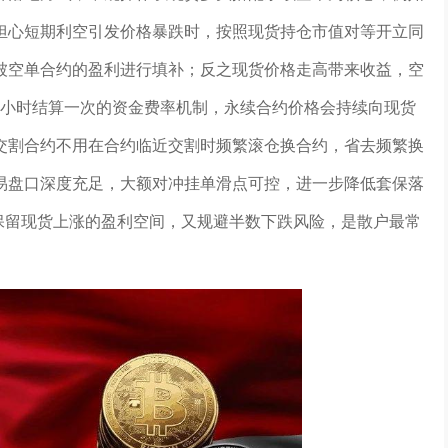
，担心短期利空引发价格暴跌时，按照现货持仓市值对等开立同
被空单合约的盈利进行填补；反之现货价格走高带来收益，空
8小时结算一次的资金费率机制，永续合约价格会持续向现货
交割合约不用在合约临近交割时频繁滚仓换合约，省去频繁换
交易盘口深度充足，大额对冲挂单滑点可控，进一步降低套保落
保留现货上涨的盈利空间，又规避半数下跌风险，是散户最常