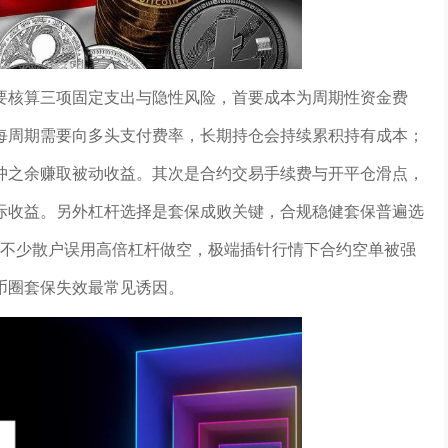
要核算三项固定支出与隐性风险，首要成本为周期性资金费
每周期需要向多头支付费率，长期持仓会持续累积持有成本；
冲之余赚取被动收益。其次是合约交易手续费与开平仓滑点，
际收益。另外杠杆选择是套保成败关键，合规稳健套保普遍选
，不少散户误用高倍杠杆做空，极端插针行情下合约空单被强
币圈套保失效最常见诱因。