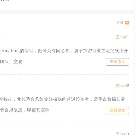
更多
思
08-01
MeAnything的缩写，翻译为有问必答，属于加密行业主流的线上开
团队、交易
查看原文
05-09
风险特征，尤其适合风险偏好极低的普通投资者，需重点警惕归零
管合规隐患，即便其宣称
查看原文
06-23