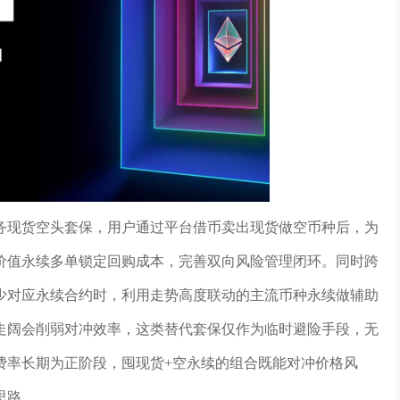
务现货空头套保，用户通过平台借币卖出现货做空币种后，为
价值永续多单锁定回购成本，完善双向风险管理闭环。同时跨
少对应永续合约时，利用走势高度联动的主流币种永续做辅助
走阔会削弱对冲效率，这类替代套保仅作为临时避险手段，无
费率长期为正阶段，囤现货+空永续的组合既能对冲价格风
思路。