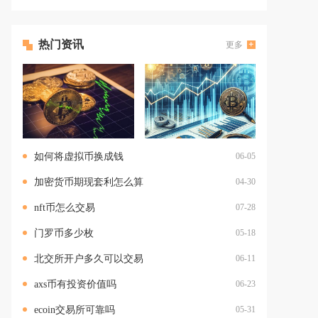
热门资讯
更多
如何将虚拟币换成钱
06-05
加密货币期现套利怎么算
04-30
nft币怎么交易
07-28
门罗币多少枚
05-18
北交所开户多久可以交易
06-11
axs币有投资价值吗
06-23
ecoin交易所可靠吗
05-31