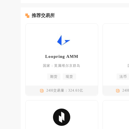
推荐交易所
Loopring AMM
国家：英属维尔京群岛
期货
现货
法币
24H交易量：324.61亿
24